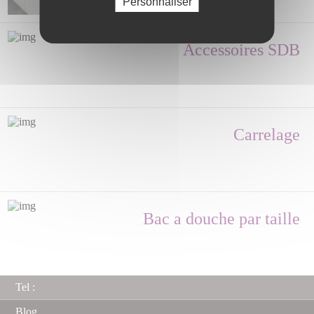
Personnaliser
Accessoires SDB
Carrelage
Bac a douche par taille
Tel :
Blog