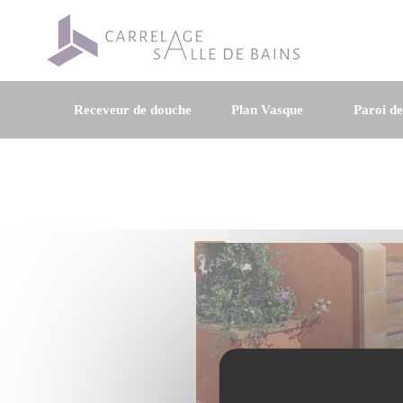
Receveur de douche
Plan Vasque
Paroi d