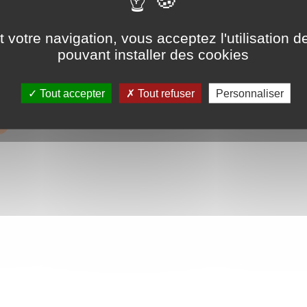
s Etire type
Nez de marche
 votre navigation, vous acceptez l'utilisation de
pouvant installer des cookies
Artois
Grès 
Tout accepter
Tout refuser
Personnaliser
Qui sommes nous ?
|
Paiement