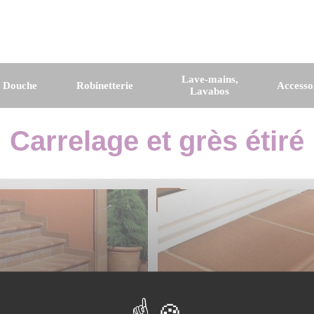
Lave-mains,
e Douche
Robinetterie
Accesso
Lavabos
Carrelage et grès étiré