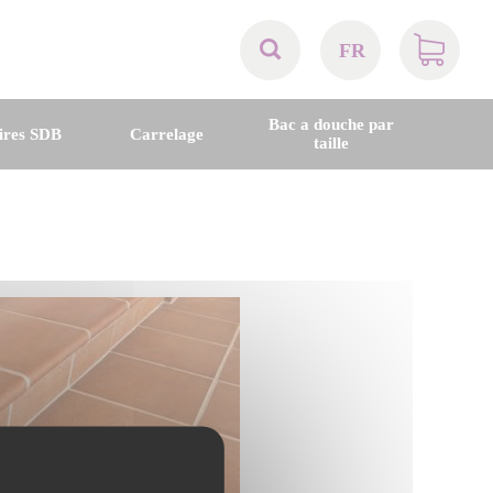
FR
AT
Bac a douche par
ires SDB
Carrelage
taille
BE
CH
DE
DK
EN
FR