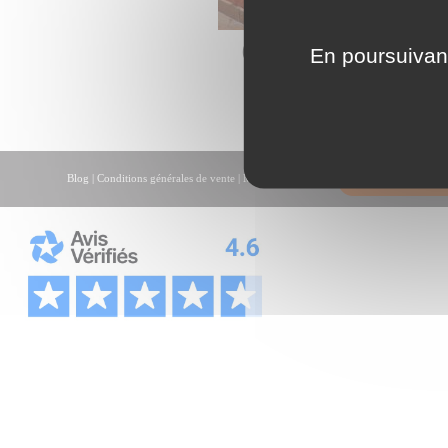
Carrelage Gre
En poursuivant
Gres d 
Blog
|
Conditions générales de vente
|
Mentions légales
|