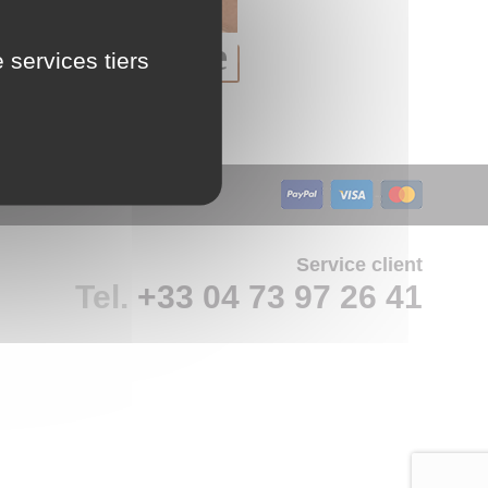
LU
 en carrelage
 services tiers
étiré
NL
PL
Service client
Tel.
+33 04 73 97 26 41