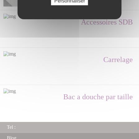
Personnaliser
Accessoires SDB
Carrelage
Bac a douche par taille
Tel :
Blog