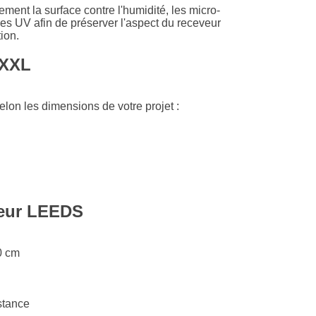
ment la surface contre l'humidité, les micro-
les UV afin de préserver l'aspect du receveur
ion.
 XXL
lon les dimensions de votre projet :
veur LEEDS
0 cm
stance