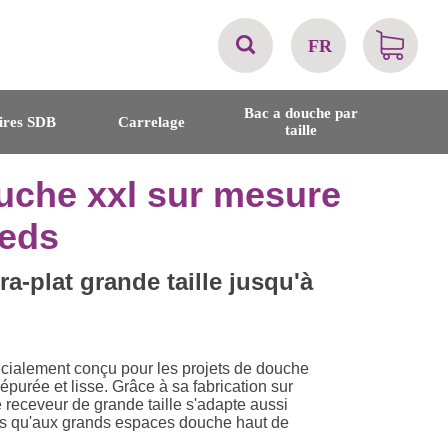
FR
AT
Bac a douche par
ires SDB
Carrelage
taille
BE
uche xxl sur mesure
CH
eeds
DE
a-plat grande taille jusqu'à
DK
ialement conçu pour les projets de douche
EN
purée et lisse. Grâce à sa fabrication sur
receveur de grande taille s'adapte aussi
es qu'aux grands espaces douche haut de
FR