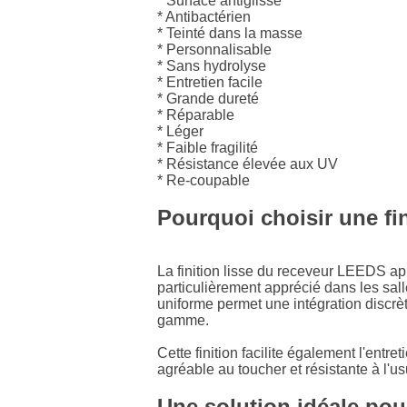
* Surface antiglisse
* Antibactérien
* Teinté dans la masse
* Personnalisable
* Sans hydrolyse
* Entretien facile
* Grande dureté
* Réparable
* Léger
* Faible fragilité
* Résistance élevée aux UV
* Re-coupable
Pourquoi choisir une fin
La finition lisse du receveur LEEDS a
particulièrement apprécié dans les sa
uniforme permet une intégration discrèt
gamme.
Cette finition facilite également l'entr
agréable au toucher et résistante à l'us
Une solution idéale pou