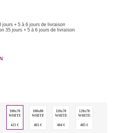
0 jours + 5 à 6 jours de livraison
on 35 jours + 5 à 6 jours de livraison
N
:
100x70
100x80
110x70
120x70
WHITE
WHITE
WHITE
WHITE
:
425 €
465 €
484 €
485 €