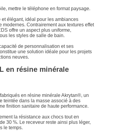
le, mettre le téléphone en format paysage.
LU
e et élégant, idéal pour les ambiances
ne modernes. Contrairement aux textures effet
NL
EDS offre un aspect plus uniforme,
ous les styles de salle de bain.
PL
capacité de personnalisation et ses
stitue une solution idéale pour les projets
tions neuves.
 en résine minérale
abriqués en résine minérale Akrytan®, un
e teintée dans la masse associé à des
e finition sanitaire de haute performance.
ement la résistance aux chocs tout en
de 30 %. Le receveur reste ainsi plus léger,
s le temps.