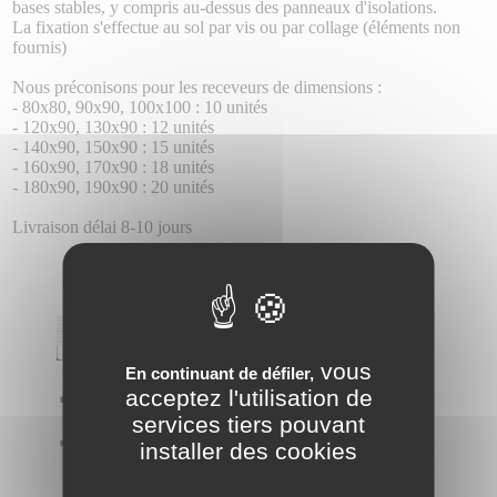
bases stables, y compris au-dessus des panneaux d'isolations.
La fixation s'effectue au sol par vis ou par collage (éléments non
fournis)
Nous préconisons pour les receveurs de dimensions :
- 80x80, 90x90, 100x100 : 10 unités
- 120x90, 130x90 : 12 unités
- 140x90, 150x90 : 15 unités
- 160x90, 170x90 : 18 unités
- 180x90, 190x90 : 20 unités
Livraison délai 8-10 jours
vous
En continuant de défiler,
acceptez l'utilisation de
services tiers pouvant
installer des cookies