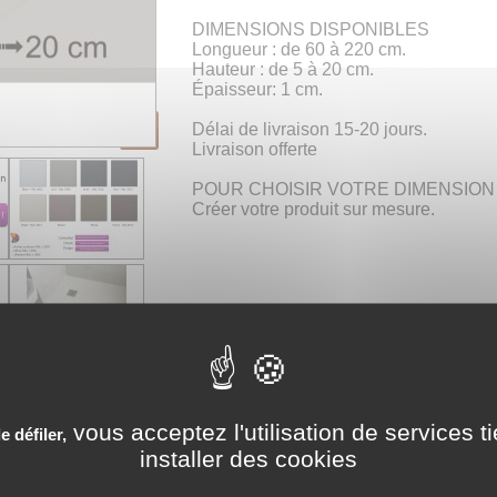
DIMENSIONS DISPONIBLES
Longueur : de 60 à 220 cm.
Hauteur : de 5 à 20 cm.
Épaisseur: 1 cm.
Délai de livraison 15-20 jours.
Livraison offerte
POUR CHOISIR VOTRE DIMENSION
Créer votre produit sur mesure.
Choisissez
votre produit
Dimensions 
vous acceptez l'utilisation de services t
 défiler,
installer des cookies
Prix 