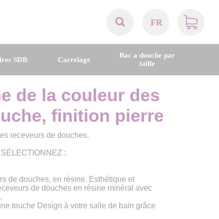
FR
AT
Bac a douche par
ires SDB
Carrelage
taille
BE
ne de la couleur des
CH
che, finition pierre
DE
 des receveurs de douches.
 SÉLECTIONNEZ :
DK
urs de douches, en résine. Esthétique et
EN
receveurs de douches en résine minéral avec
.
une touche Design à votre salle de bain grâce
FR