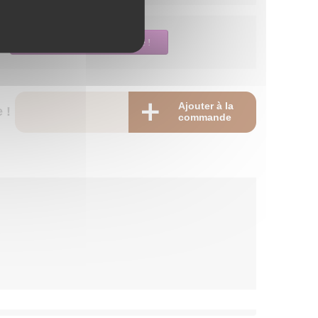
Créez votre produit sur-mesure !
Ajouter à la
 !
commande