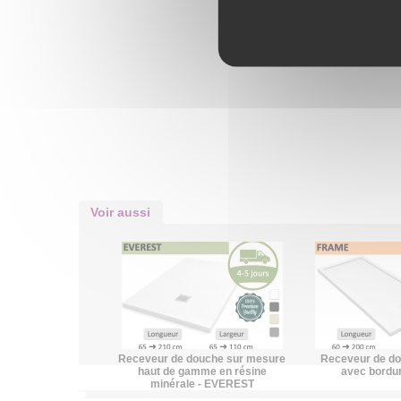
Voir aussi
Receveur de douche sur mesure
Receveur de do
haut de gamme en résine
avec bord
minérale - EVEREST