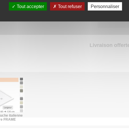
Tout accepter
Tout refuser
Personnaliser
Livraison offerte
uche italienne
ure FRAME