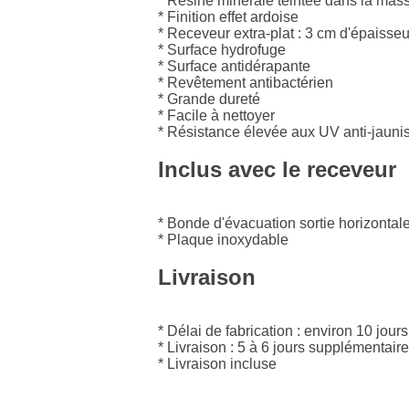
* Résine minérale teintée dans la mas
* Finition effet ardoise
* Receveur extra-plat : 3 cm d'épaisseu
* Surface hydrofuge
* Surface antidérapante
* Revêtement antibactérien
* Grande dureté
* Facile à nettoyer
* Résistance élevée aux UV anti-jaun
Inclus avec le receveur
* Bonde d'évacuation sortie horizontal
* Plaque inoxydable
Livraison
* Délai de fabrication : environ 10 jours
* Livraison : 5 à 6 jours supplémentair
* Livraison incluse