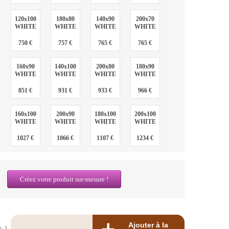
120x100
180x80
140x90
200x70
WHITE
WHITE
WHITE
WHITE
750 €
757 €
765 €
765 €
160x90
140x100
200x80
180x90
WHITE
WHITE
WHITE
WHITE
851 €
931 €
933 €
966 €
160x100
200x90
180x100
200x100
WHITE
WHITE
WHITE
WHITE
1027 €
1066 €
1107 €
1234 €
Créez votre produit sur-mesure !
Ajouter à la