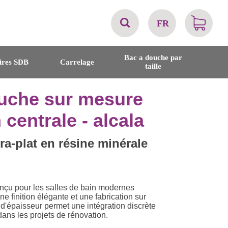
FR
AT
Bac a douche par
ires SDB
Carrelage
taille
BE
uche sur mesure
CH
centrale - alcala
DE
a-plat en résine minérale
DK
çu pour les salles de bain modernes
EN
e finition élégante et une fabrication sur
d'épaisseur permet une intégration discrète
ans les projets de rénovation.
FR