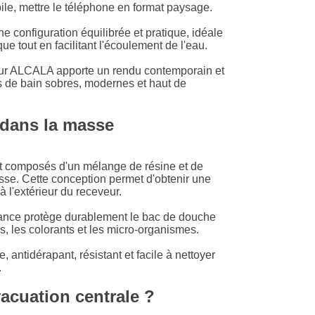
le, mettre le téléphone en format paysage.
LU
e configuration équilibrée et pratique, idéale
e tout en facilitant l'écoulement de l'eau.
NL
eveur ALCALA apporte un rendu contemporain et
s de bain sobres, modernes et haut de
PL
 dans la masse
 composés d'un mélange de résine et de
sse. Cette conception permet d'obtenir une
 l'extérieur du receveur.
ance protège durablement le bac de douche
es, les colorants et les micro-organismes.
, antidérapant, résistant et facile à nettoyer
.
acuation centrale ?