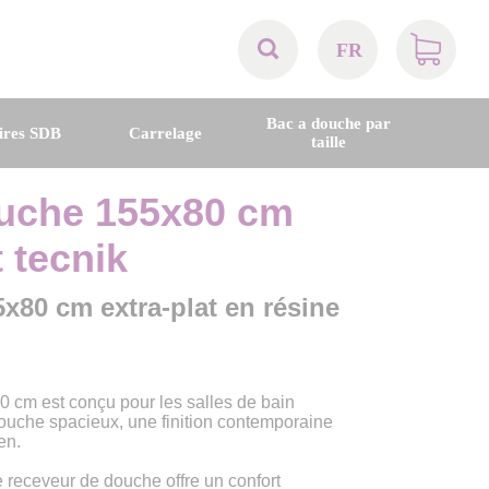
FR
AT
Bac a douche par
ires SDB
Carrelage
taille
BE
uche 155x80 cm
CH
t tecnik
DE
80 cm extra-plat en résine
DK
cm est conçu pour les salles de bain
EN
uche spacieux, une finition contemporaine
en.
FR
receveur de douche offre un confort