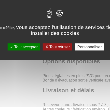
Largeur : de 65 à 100 cm
Longueur : de 65 à 210 cm
Fabrication personnalisée disponible
vous acceptez l'utilisation de services t
 défiler,
Inclus avec le receveur
installer des cookies
Tout accepter
Bonde d'évacuation avec sortie horizo
Tout refuser
Personnaliser
Plaque inoxydable
Options disponibles
Pieds réglables en plots PVC pour rec
Bonde d'évacuation sortie verticale a
Livraison et délais
Receveur blanc : livraison sous 7 à 8 j
Autres couleurs : fabrication environ 10 