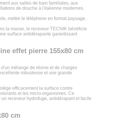
tement aux salles de bain familiales, aux
allations de douche à l'italienne modernes.
LU
le, mettre le téléphone en format paysage.
NL
ans la masse, le receveur TECNIK bénéficie
d'une surface antidérapante garantissant
PL
ne effet pierre 155x80 cm
d'un mélange de résine et de charges
excellente robustesse et une grande
rotège efficacement la surface contre
 colorants et les micro-organismes. Ce
un receveur hydrofuge, antidérapant et facile
x80 cm