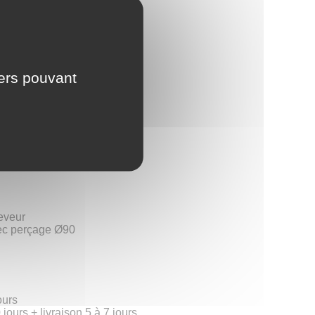
iers pouvant
ntale
eveur
vec perçage Ø90
ours
jours + livraison 5 à 7 jours