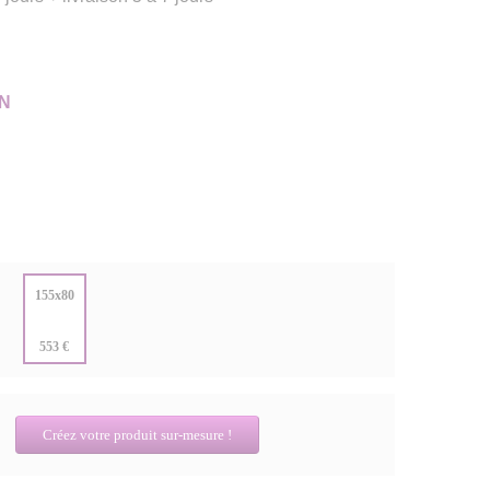
N
:
155x80
:
553 €
Créez votre produit sur-mesure !