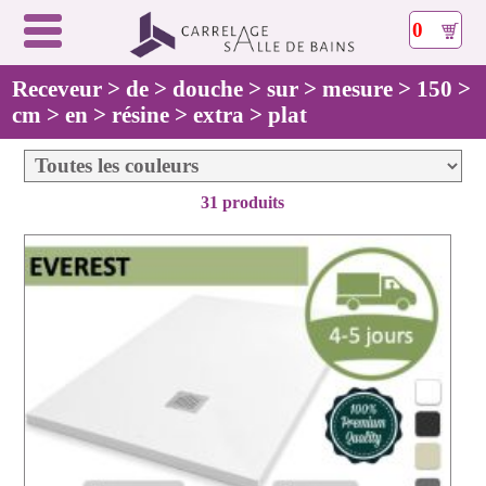
0
Receveur > de > douche > sur > mesure > 150 >
cm > en > résine > extra > plat
31 produits