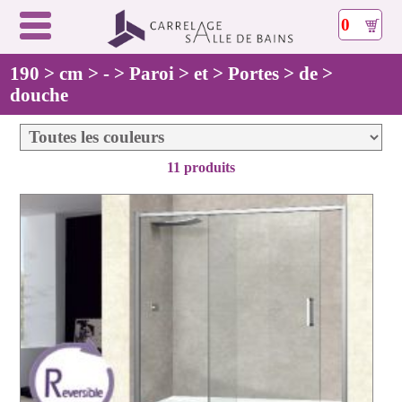
0
190 > cm > - > Paroi > et > Portes > de >
douche
11 produits