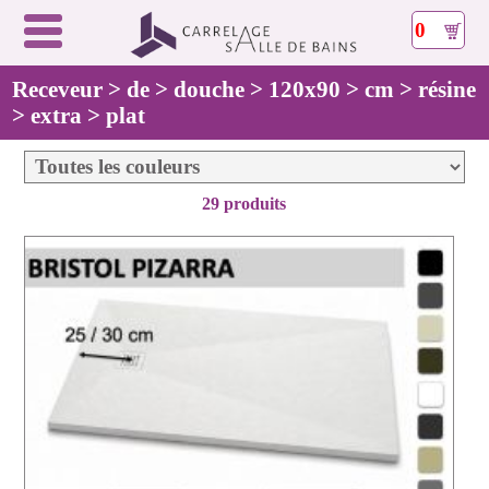
0
Receveur > de > douche > 120x90 > cm > résine
> extra > plat
29 produits