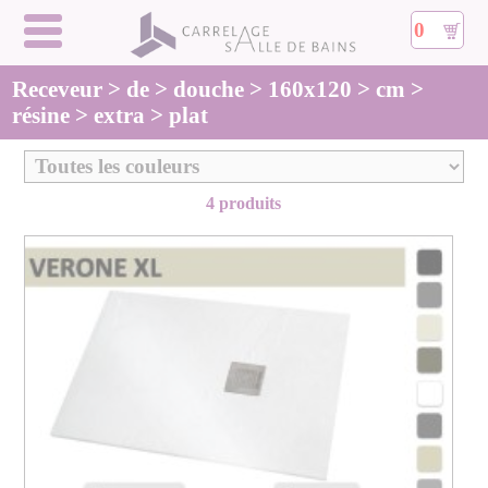
0
Receveur > de > douche > 160x120 > cm >
résine > extra > plat
4 produits