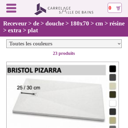
0
Receveur > de > douche > 180x70 > cm > résine
> extra > plat
23 produits