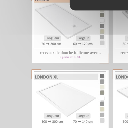
receveur de douche italienne avec...
rece
à partir de 499€