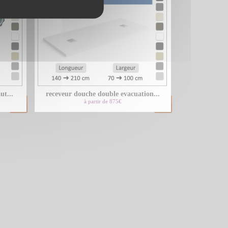
ut...
receveur douche double evacuation...
à partir de 875€