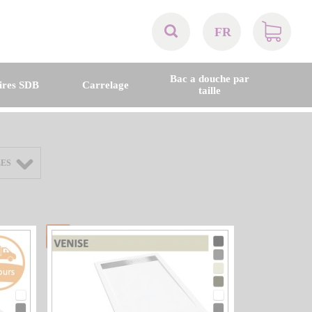
FR
AT
Bac a douche par
ires SDB
Carrelage
taille
BE
CH
LES
DE
DK
EN
FR