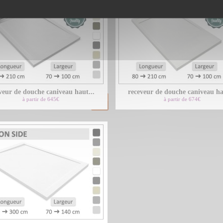
veur de douche caniveau haut...
receveur de douche caniveau ha
à partir de 645€
à partir de 674€