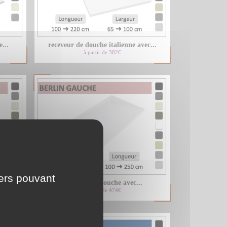
LU
...
receveur de douche italienne avec...
NL
à partir de 382€
PL
iers pouvant
receveur de douche avec...
à partir de 474€