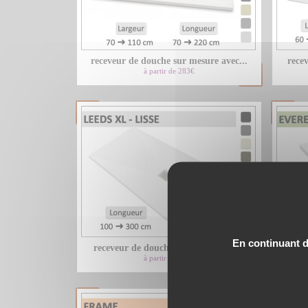
receveur de douche sur mesure avec...
recev
à partir de 283€
En continuant de
receveur de douche xxl sur mesure...
recev
à partir de 425€