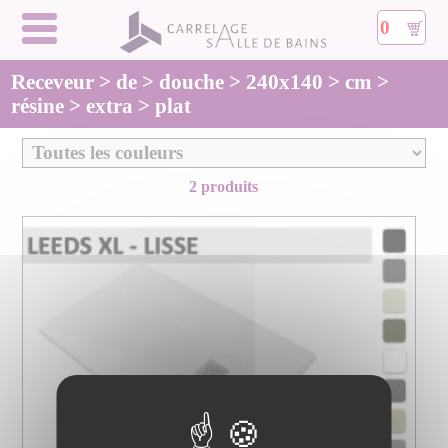
0
Receveur > de > douche > 240x140 > cm >
résine > extra > plat
2 produits