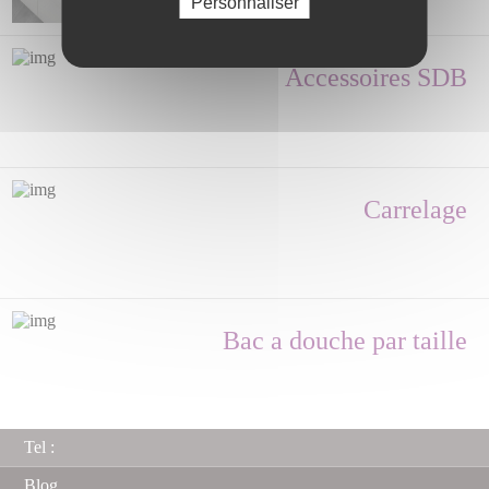
Personnaliser
Accessoires SDB
Carrelage
Bac a douche par taille
Tel :
Blog