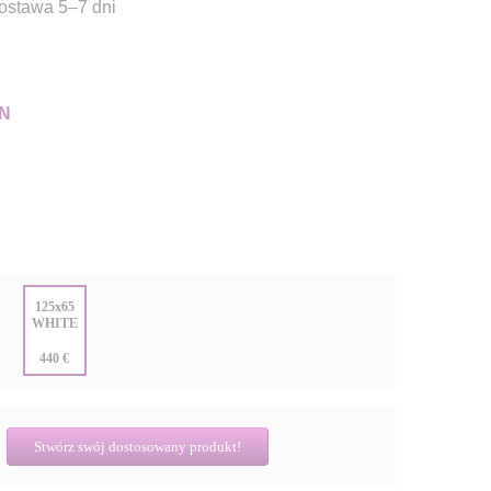
dostawa 5–7 dni
N
:
125x65
WHITE
:
440 €
Stwórz swój dostosowany produkt!