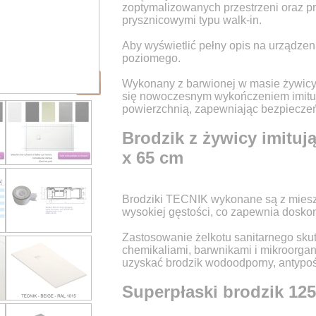
zoptymalizowanych przestrzeni oraz p
prysznicowymi typu walk-in.
Aby wyświetlić pełny opis na urządzen
poziomego.
Wykonany z barwionej w masie żywicy
się nowoczesnym wykończeniem imitu
powierzchnią, zapewniając bezpieczeń
Brodzik z żywicy imituj
x 65 cm
Brodziki TECNIK wykonane są z miesza
wysokiej gęstości, co zapewnia doskon
Zastosowanie żelkotu sanitarnego skut
chemikaliami, barwnikami i mikroorga
uzyskać brodzik wodoodporny, antypoś
Superpłaski brodzik 12