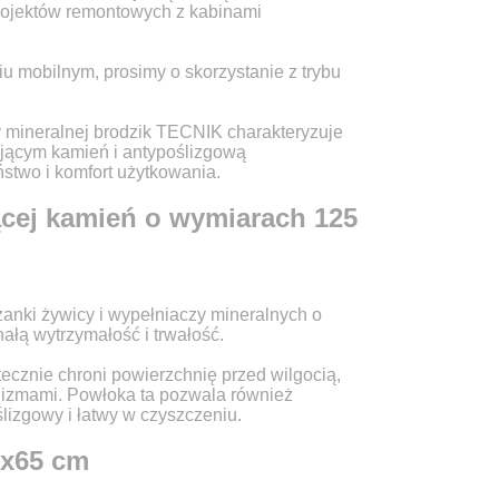
rojektów remontowych z kabinami
LU
iu mobilnym, prosimy o skorzystanie z trybu
NL
 mineralnej brodzik TECNIK charakteryzuje
jącym kamień i antypoślizgową
PL
stwo i komfort użytkowania.
ącej kamień o wymiarach 125
nki żywicy i wypełniaczy mineralnych o
ałą wytrzymałość i trwałość.
ecznie chroni powierzchnię przed wilgocią,
nizmami. Powłoka ta pozwala również
lizgowy i łatwy w czyszczeniu.
5x65 cm