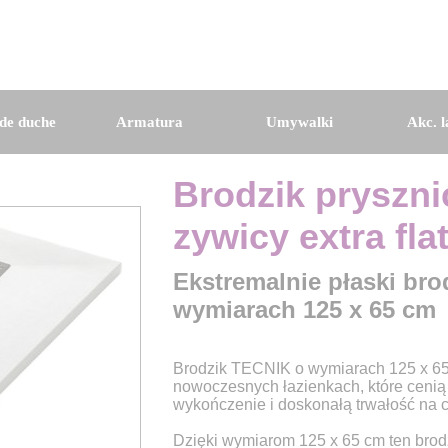
de duche
Armatura
Umywalki
Akc. l
Brodzik pryszn
zywicy extra fla
Ekstremalnie płaski bro
wymiarach 125 x 65 cm
Brodzik TECNIK o wymiarach 125 x 65 
nowoczesnych łazienkach, które cenią
wykończenie i doskonałą trwałość na c
Dzięki wymiarom 125 x 65 cm ten brodz