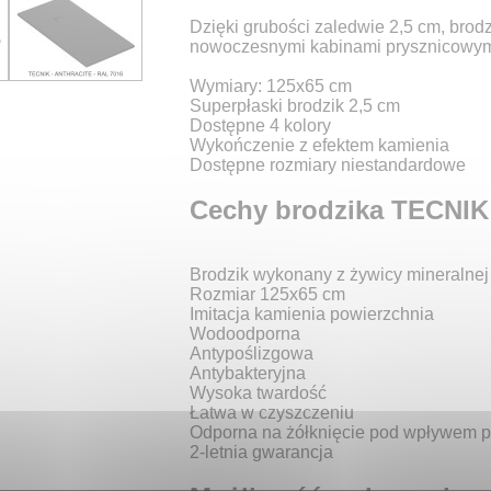
Dzięki grubości zaledwie 2,5 cm, brod
nowoczesnymi kabinami prysznicowymi
Wymiary: 125x65 cm
Superpłaski brodzik 2,5 cm
Dostępne 4 kolory
Wykończenie z efektem kamienia
Dostępne rozmiary niestandardowe
Cechy brodzika TECNIK
Brodzik wykonany z żywicy mineralnej
Rozmiar 125x65 cm
Imitacja kamienia powierzchnia
Wodoodporna
Antypoślizgowa
Antybakteryjna
Wysoka twardość
Łatwa w czyszczeniu
Odporna na żółknięcie pod wpływem 
2-letnia gwarancja