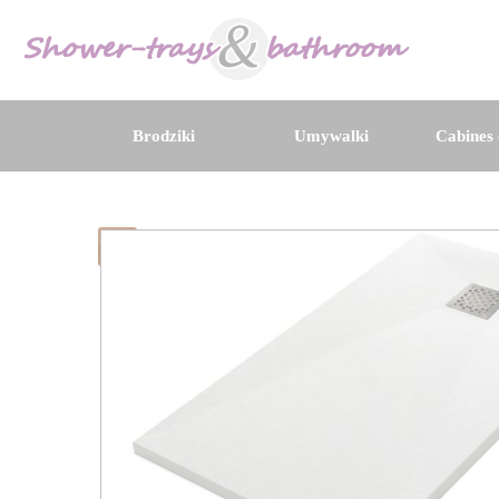
Brodziki
Umywalki
Cabines 