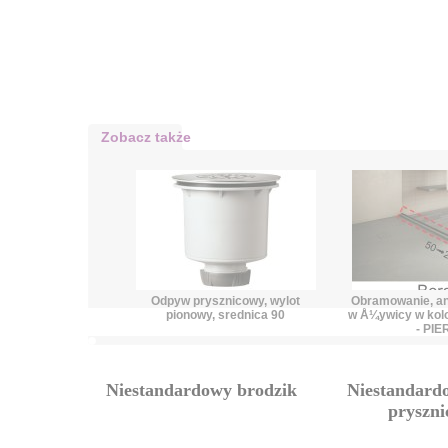
Zobacz także
Odpyw prysznicowy, wylot
Obramowanie, an
pionowy, srednica 90
w Å¼ywicy w kol
- PI
Niestandardowy brodzik
Niestandard
pryszn