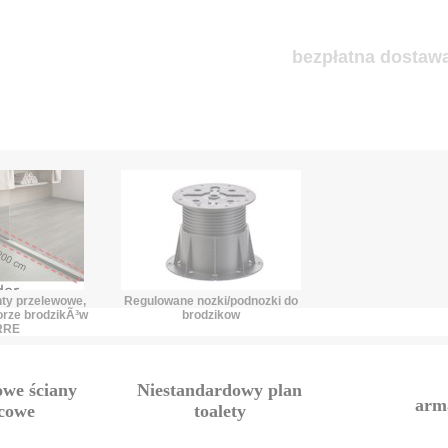
bezpłatna dostawa
ty przelewowe,
Regulowane nozki/podnozki do
orze brodzikÃ³w
brodzikow
ERRE
owe ściany
Niestandardowy plan
arm
icowe
toalety