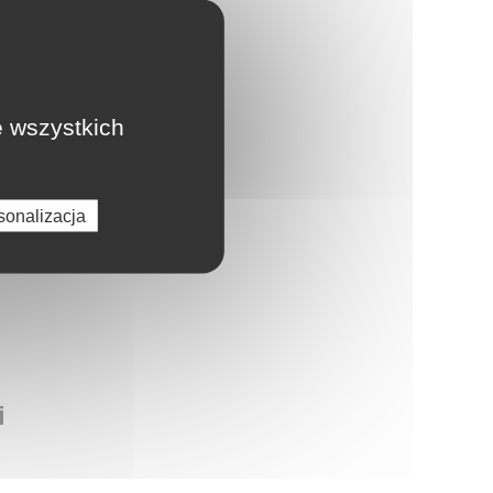
a zamówienie
e wszystkich
m
sonalizacja
i
i