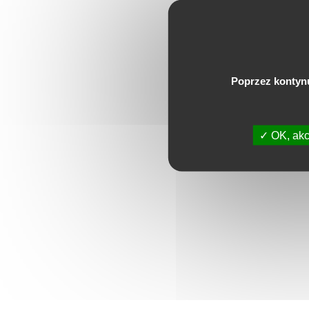
Poprzez kontyn
OK, akc