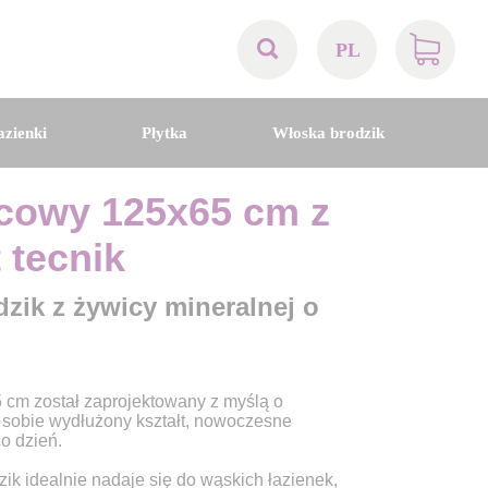
PL
AT
azienki
Płytka
Włoska brodzik
BE
icowy 125x65 cm z
CH
t tecnik
DE
dzik z żywicy mineralnej o
DK
cm został zaprojektowany z myślą o
EN
 sobie wydłużony kształt, nowoczesne
o dzień.
FR
ik idealnie nadaje się do wąskich łazienek,