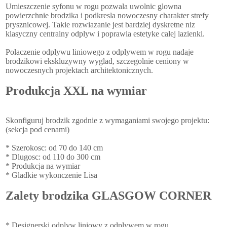
Umieszczenie syfonu w rogu pozwala uwolnic glowna
powierzchnie brodzika i podkresla nowoczesny charakter strefy
prysznicowej. Takie rozwiazanie jest bardziej dyskretne niz
klasyczny centralny odplyw i poprawia estetyke calej lazienki.
Polaczenie odplywu liniowego z odplywem w rogu nadaje
brodzikowi ekskluzywny wyglad, szczegolnie ceniony w
nowoczesnych projektach architektonicznych.
Produkcja XXL na wymiar
Skonfiguruj brodzik zgodnie z wymaganiami swojego projektu:
(sekcja pod cenami)
* Szerokosc: od 70 do 140 cm
* Dlugosc: od 110 do 300 cm
* Produkcja na wymiar
* Gladkie wykonczenie Lisa
Zalety brodzika GLASGOW CORNER
* Designerski odplyw liniowy z odplywem w rogu