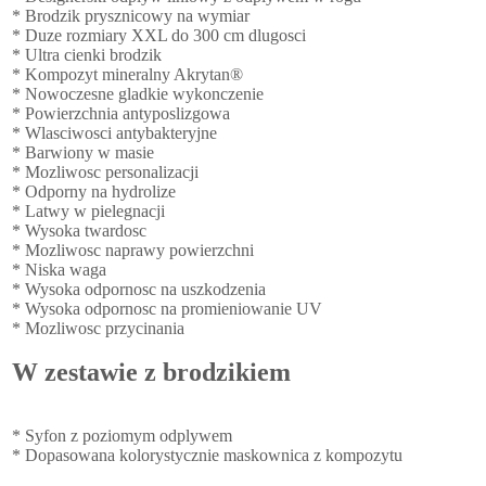
* Brodzik prysznicowy na wymiar
* Duze rozmiary XXL do 300 cm dlugosci
* Ultra cienki brodzik
* Kompozyt mineralny Akrytan®
* Nowoczesne gladkie wykonczenie
* Powierzchnia antyposlizgowa
* Wlasciwosci antybakteryjne
* Barwiony w masie
* Mozliwosc personalizacji
* Odporny na hydrolize
* Latwy w pielegnacji
* Wysoka twardosc
* Mozliwosc naprawy powierzchni
* Niska waga
* Wysoka odpornosc na uszkodzenia
* Wysoka odpornosc na promieniowanie UV
* Mozliwosc przycinania
W zestawie z brodzikiem
* Syfon z poziomym odplywem
* Dopasowana kolorystycznie maskownica z kompozytu