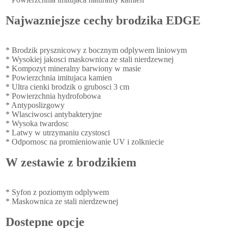
Najwazniejsze cechy brodzika EDGE
* Brodzik prysznicowy z bocznym odplywem liniowym
* Wysokiej jakosci maskownica ze stali nierdzewnej
* Kompozyt mineralny barwiony w masie
* Powierzchnia imitujaca kamien
* Ultra cienki brodzik o grubosci 3 cm
* Powierzchnia hydrofobowa
* Antyposlizgowy
* Wlasciwosci antybakteryjne
* Wysoka twardosc
* Latwy w utrzymaniu czystosci
* Odpornosc na promieniowanie UV i zolkniecie
W zestawie z brodzikiem
* Syfon z poziomym odplywem
* Maskownica ze stali nierdzewnej
Dostepne opcje