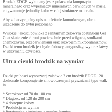
Brodzik EDGE wykonany jest z polaczenia kompozytu
mineralnego oraz wypelniaczy mineralnych barwionych w masie,
co gwarantuje jednolity kolor w calej strukturze materialu.
Aby zobaczyc pelny opis na telefonie komorkowym, obroc
urzadzenie do trybu poziomego.
Wysokiej jakosci powloka z sanitarnym zelowym coatingiem Gel
Coat skutecznie chroni powierzchnie przed wilgocia, srodkami
chemicznymi, przebarwieniami oraz rozwojem mikroorganizmow.
Dzieki temu brodzik jest hydrofobowy, antyposlizgowy oraz latwy
w utrzymaniu czystosci.
Ultra cienki brodzik na wymiar
Dzieki grubosci wynoszacej zaledwie 3 cm brodzik EDGE 120
doskonale komponuje sie z nowoczesnymi prysznicami typu walk-
in.
* Szerokosc: od 70 do 100 cm
* Dlugosc: od 120 do 200 cm
* 4 dostepne kolory
* Produkcja na wymiar
* Powierzchnia imitujaca naturalny kamien