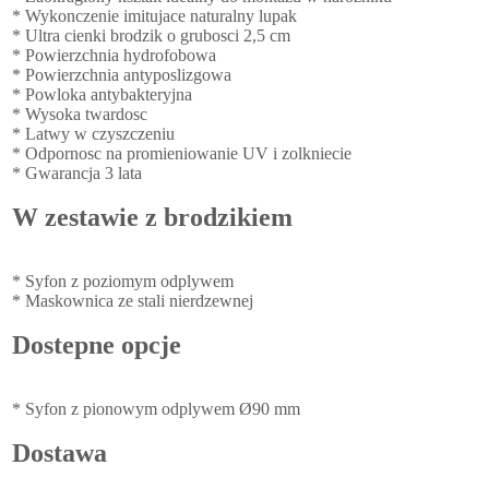
* Wykonczenie imitujace naturalny lupak
* Ultra cienki brodzik o grubosci 2,5 cm
* Powierzchnia hydrofobowa
* Powierzchnia antyposlizgowa
* Powloka antybakteryjna
* Wysoka twardosc
* Latwy w czyszczeniu
* Odpornosc na promieniowanie UV i zolkniecie
* Gwarancja 3 lata
W zestawie z brodzikiem
* Syfon z poziomym odplywem
* Maskownica ze stali nierdzewnej
Dostepne opcje
* Syfon z pionowym odplywem Ø90 mm
Dostawa