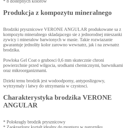
* 8 dostepnych kolorow
Produkcja z kompozytu mineralnego
Brodziki prysznicowe VERONE ANGULAR produkowane sa z
kompozytu mineralnego skladajacego sie z jednorodnej mieszanki
zywicy i mineralow barwionych w masie. Takie rozwiazanie
gwarantuje jednolity kolor zarowno wewnatrz, jak i na zewnatrz
brodzika.
Powloka Gel Coat o grubosci 0,6 mm skutecznie chroni
powierzchnie przed wilgocia, srodkami chemicznymi, barwnikami
oraz mikroorganizmami.
Dzieki temu brodzik jest wodoodporny, antyposlizgowy,
wytrzymaly i latwy do utrzymania w czystosci.
Charakterystyka brodzika VERONE
ANGULAR
* Polokragly brodzik prysznicowy
* Zaokraglony ksztalt idealny do montazu w narozniku