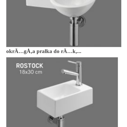
okrÄ…gÅ‚a pralka do rÄ…k,...