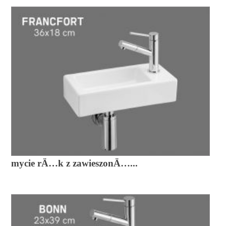
mycie rÄ…k z zawieszonÄ…...