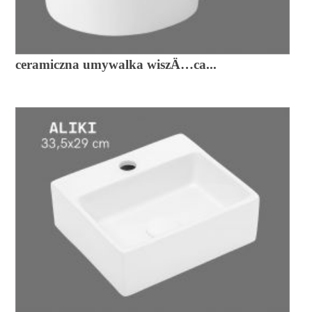
ceramiczna umywalka wiszÄ…ca...