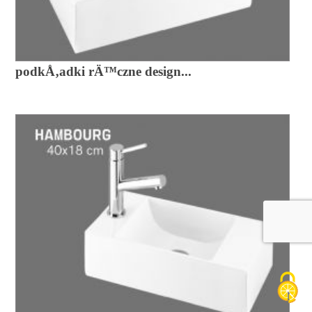
podkÅ‚adki rÄ™czne design...