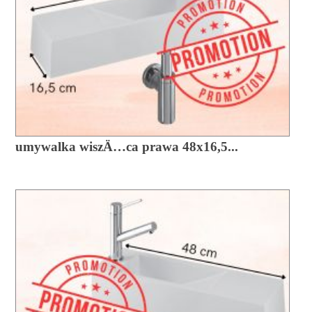
umywalka wiszÄ…ca prawa 48x16,5...