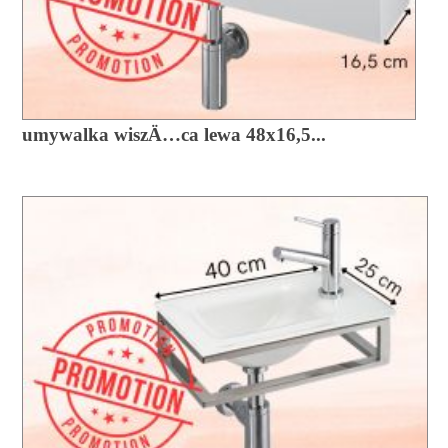
umywalka wiszÄ…ca lewa 48x16,5...