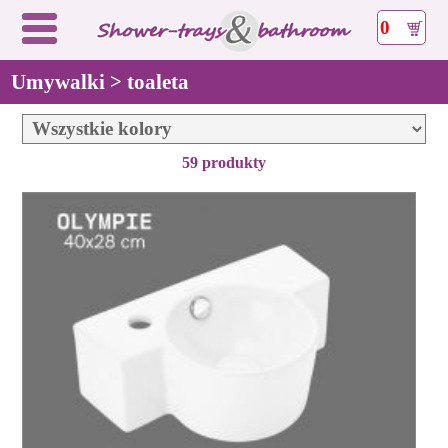
0
Umywalki > toaleta
59 produkty