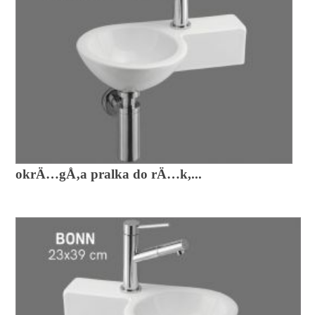
okrÄ…gÅ‚a pralka do rÄ…k,...