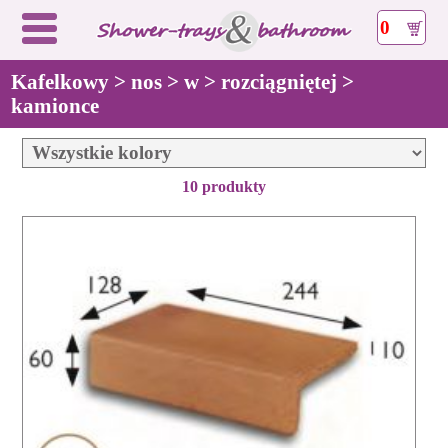
0
Kafelkowy > nos > w > rozciągniętej >
kamionce
10 produkty