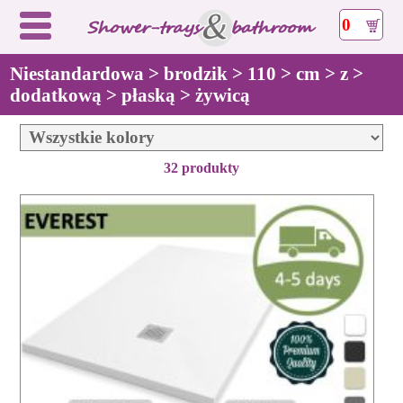
0
Niestandardowa > brodzik > 110 > cm > z >
dodatkową > płaską > żywicą
32 produkty