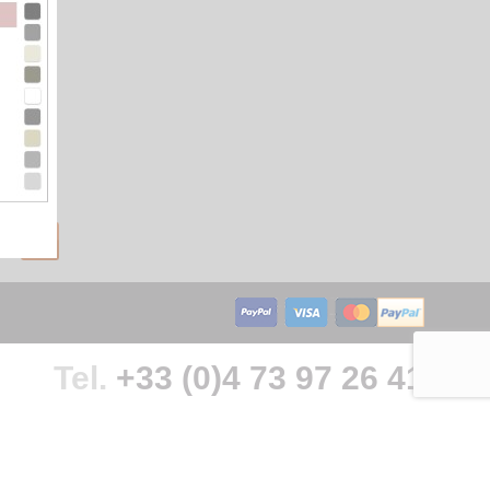
Tel.
+33 (0)4 73 97 26 41