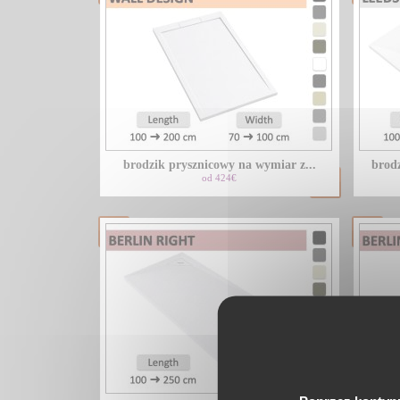
brodzik prysznicowy na wymiar z...
brodz
od 424€