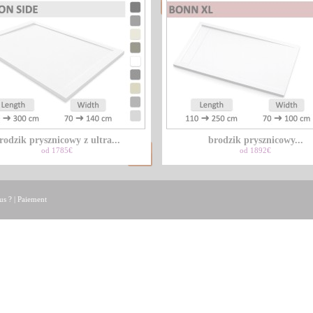
rodzik prysznicowy z ultra...
brodzik prysznicowy...
od 1785€
od 1892€
us ?
|
Paiement