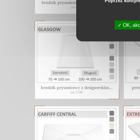
Poprzez kontyn
brodzik prysznicowy z odplywem w...
brod
od 473€
OK, akc
brodzik prysznicowy z designerskim...
prem
od 519€