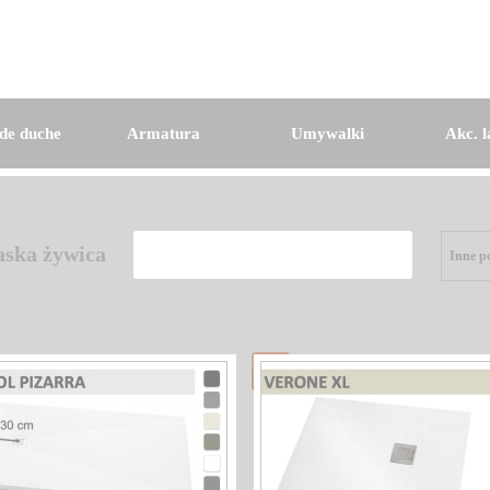
de duche
Armatura
Umywalki
Akc. l
aska żywica
Inne p