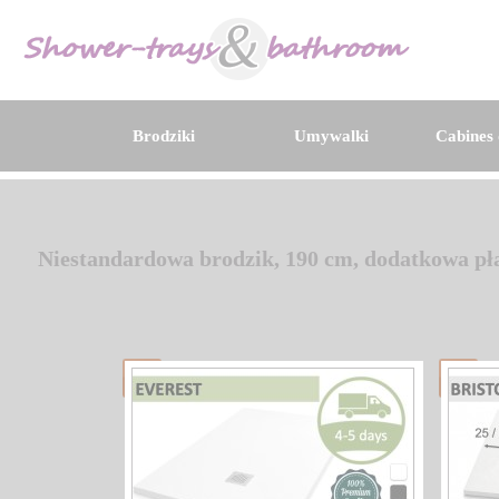
Brodziki
Umywalki
Cabines 
Niestandardowa brodzik, 190 cm, dodatkowa pł