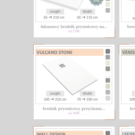
luksusowy brodzik prysznicowy na...
brod
od 256€
brodzik prysznicowy przycinany...
br
od 368€