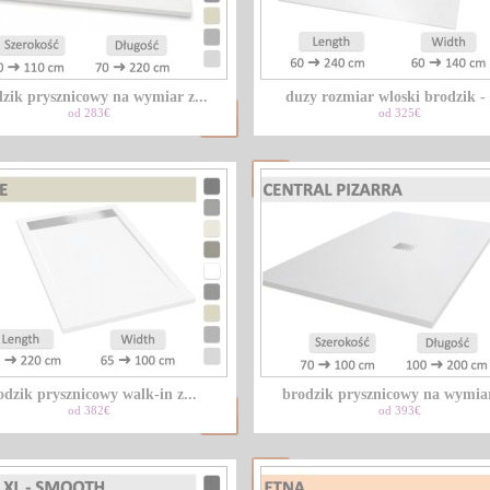
zik prysznicowy na wymiar z...
duzy rozmiar wloski brodzik - x
od 283€
od 325€
odzik prysznicowy walk-in z...
brodzik prysznicowy na wymiar
od 382€
od 393€