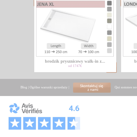
brodzik prysznicowy walk-in z...
b
od 1747€
Blog
|
Ogólne warunki sprzedaży
|
Qui sommes no