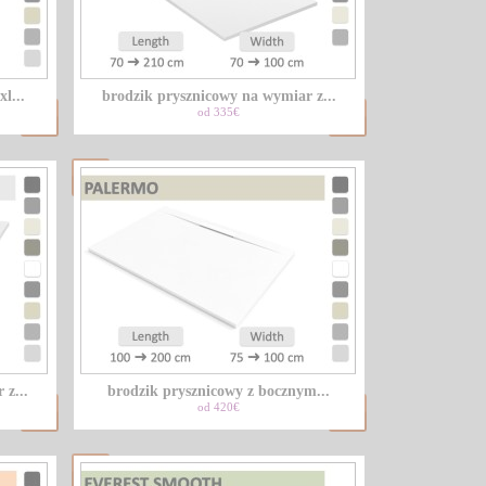
LU
l...
brodzik prysznicowy na wymiar z...
NL
od 335€
PL
 z...
brodzik prysznicowy z bocznym...
od 420€