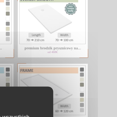
..
premium brodzik prysznicowy na...
od 468€
e wszystkich