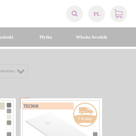
PL
AT
azienki
Płytka
Włoska brodzik
BE
CH
odrodziny
DE
DK
EN
FR