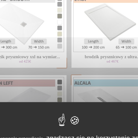
ik prysznicowy xxl na wymiar...
brodzik prysznicowy z ultra.
od 425€
od 467€
zgadzasz się na korzystanie z