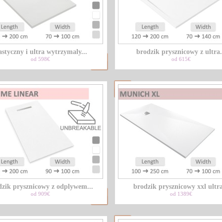
astyczny i ultra wytrzymaly...
brodzik prysznicowy z ultra.
od 598€
od 615€
dzik prysznicowy z odplywem...
brodzik prysznicowy xxl ultra
od 909€
od 1389€