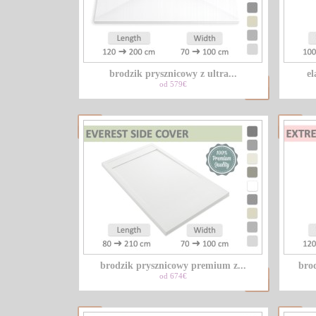
brodzik prysznicowy z ultra...
el
od 579€
brodzik prysznicowy premium z...
bro
od 674€