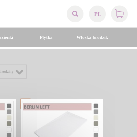
PL
AT
azienki
Płytka
Włoska brodzik
BE
CH
drodziny
DE
DK
EN
FR