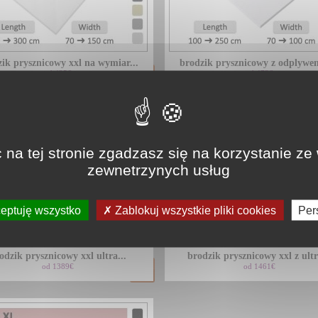
ik prysznicowy xxl na wymiar...
brodzik prysznicowy z odplywem
od 425€
od 473€
 na tej stronie zgadzasz się na korzystanie ze
zewnetrzynych usług
eptuję wszystko
Zablokuj wszystkie pliki cookies
Per
odzik prysznicowy xxl ultra...
brodzik prysznicowy xxl z ultr
od 1389€
od 1461€