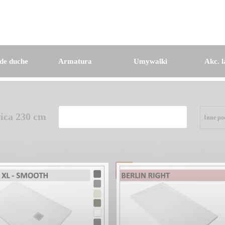
de duche
Armatura
Umywalki
Akc. l
ica 230 cm
Inne po