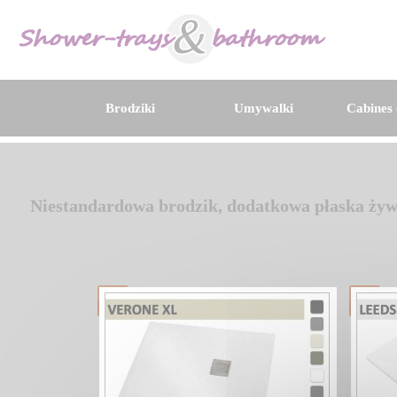
Brodziki
Umywalki
Cabines 
Niestandardowa brodzik, dodatkowa płaska żyw