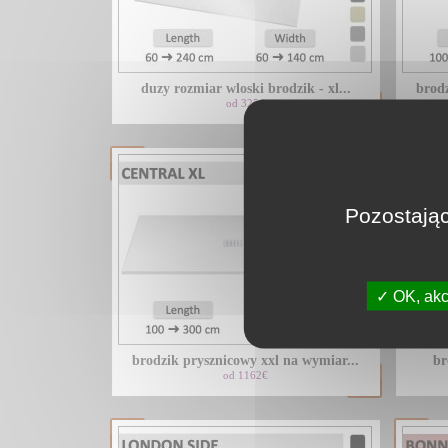
duzy rozmiar wloski brodzik - xl...
brodz
od 325€
Pozostając
OK, akc
brodzik prysznicowy xxl na wymiar...
br
od 1162€