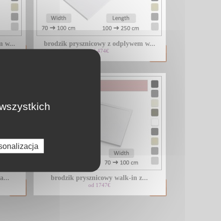
LU
 w...
brodzik prysznicowy z odplywem w...
NL
od 474€
PL
 wszystkich
sonalizacja
a...
brodzik prysznicowy walk-in z...
od 1747€