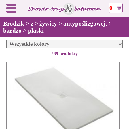
0
Brodzik > z > żywicy > antypoślizgowej, >
bardzo > płaski
289 produkty