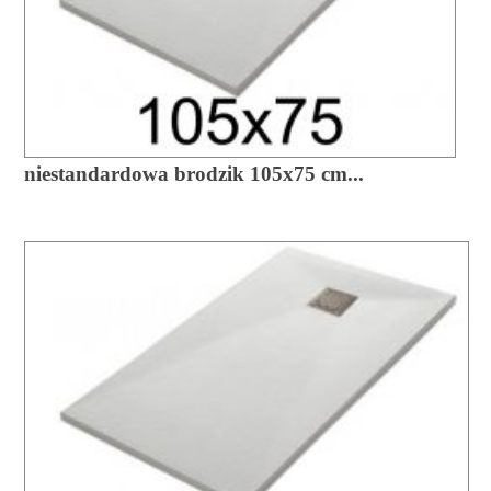
niestandardowa brodzik 105x75 cm...