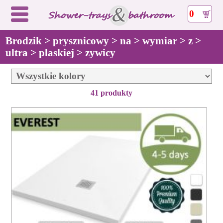
0
Brodzik > prysznicowy > na > wymiar > z >
ultra > plaskiej > zywicy
41 produkty