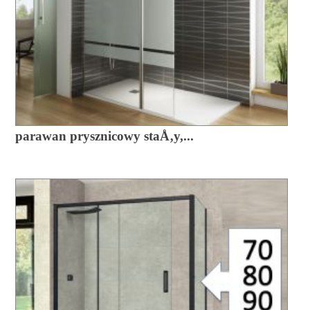
parawan prysznicowy staÅ‚y,...