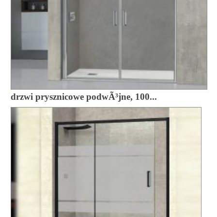
drzwi prysznicowe podwÃ³jne, 100...