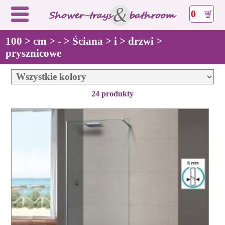
0
100 > cm > - > Ściana > i > drzwi >
prysznicowe
24 produkty