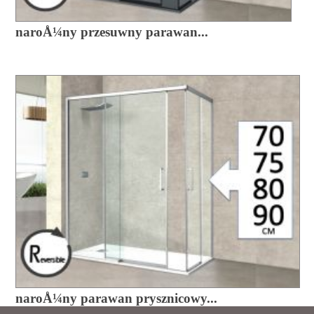
naroÅ¼ny przesuwny parawan...
naroÅ¼ny parawan prysznicowy...