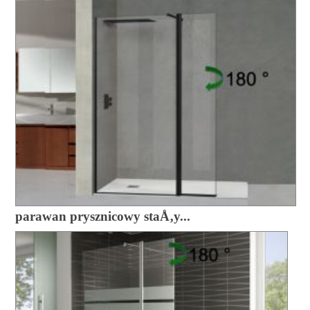
parawan prysznicowy staÅ‚y...