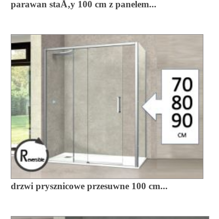
parawan staÅ‚y 100 cm z panelem...
drzwi prysznicowe przesuwne 100 cm...