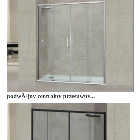
podwÃ³jny centralny przesuwny...