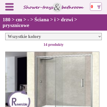
0
180 > cm > - > Ściana > i > drzwi >
prysznicowe
14 produkty