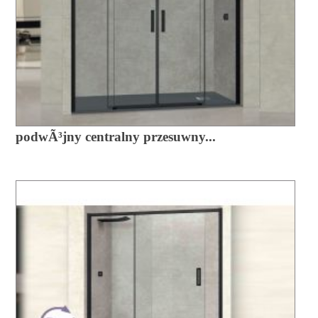
podwÃ³jny centralny przesuwny...