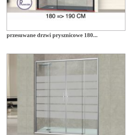
przesuwane drzwi prysznicowe 180...