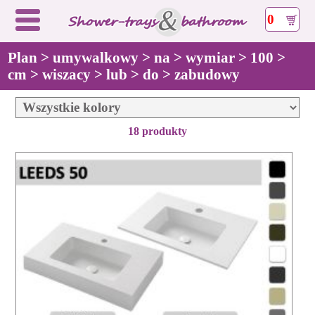
0
Plan > umywalkowy > na > wymiar > 100 >
cm > wiszacy > lub > do > zabudowy
18 produkty