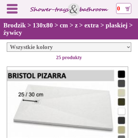
0
Brodzik > 130x80 > cm > z > extra > plaskiej >
żywicy
25 produkty