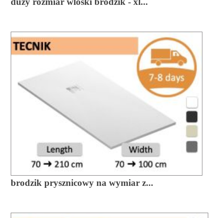
duzy rozmiar wloski brodzik - xl...
brodzik prysznicowy na wymiar z...