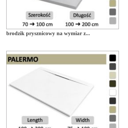
brodzik prysznicowy na wymiar z...