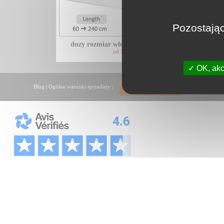
Pozostając
duzy rozmiar wloski brodzik - xl...
brodz
od 325€
OK, akc
Blog
|
Ogólne warunki sprzedaży
|
Qui sommes no