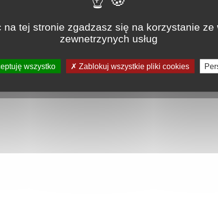
 na tej stronie zgadzasz się na korzystanie ze
zewnetrzynych usług
ik prysznicowy xxl na wymiar...
brodzik prysznicowy xxl z ultr
od 425€
od 1461€
eptuję wszystko
Zablokuj wszystkie pliki cookies
Per
us ?
|
Paiement