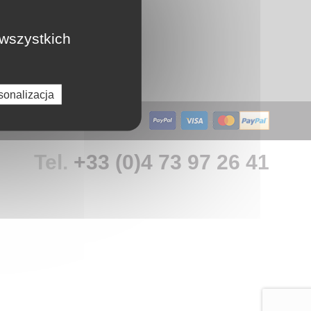
LU
 wszystkich
a...
NL
sonalizacja
PL
Tel.
+33 (0)4 73 97 26 41