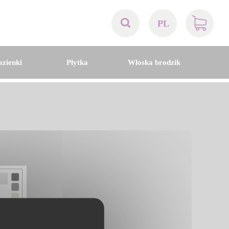
PL
AT
azienki
Płytka
Włoska brodzik
BE
CH
DE
DK
EN
FR