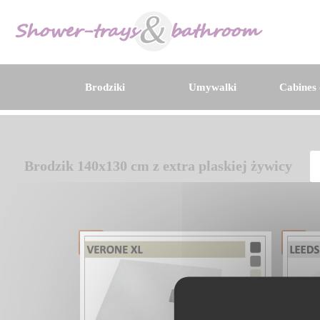
Brodziki
Umywalki
Cabines 
Brodzik 140x130 cm z extra plaskiej żywicy