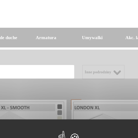
de duche
Armatura
Umywalki
Akc. l
Inne podrodziny