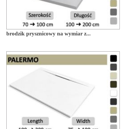
brodzik prysznicowy na wymiar z...