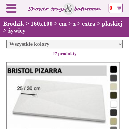
0
Brodzik > 160x100 > cm > z > extra > plaskiej
> żywicy
27 produkty