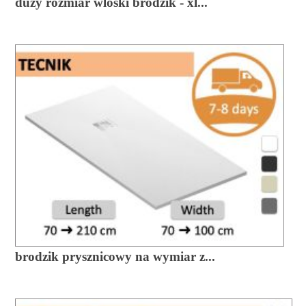
duzy rozmiar wloski brodzik - xl...
brodzik prysznicowy na wymiar z...