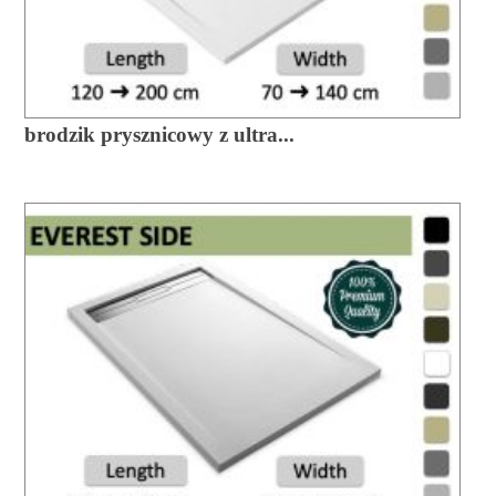
brodzik prysznicowy z ultra...