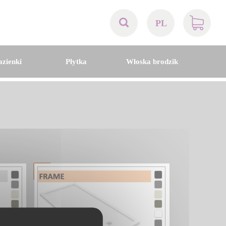
PL
AT
azienki
Płytka
Włoska brodzik
BE
CH
DE
DK
EN
FR