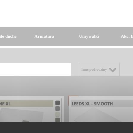
de duche
Armatura
Umywalki
Akc. l
Inne podrodziny