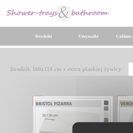
Brodziki
Umywalki
Cabines 
Brodzik 160x110 cm z extra plaskiej żywicy