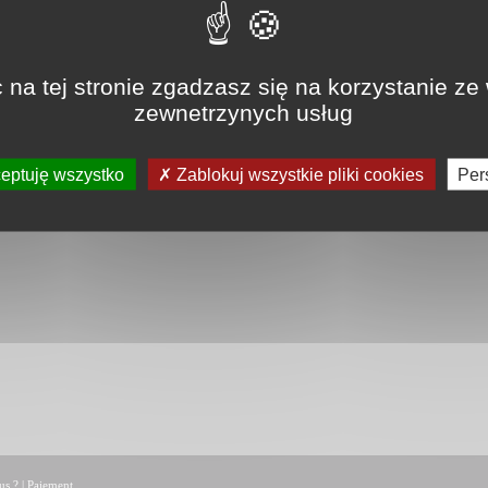
 na tej stronie zgadzasz się na korzystanie ze
y rozmiar wloski brodzik - xl...
brodzik prysznicowy xxl na wymi
zewnetrzynych usług
od 325€
od 425€
eptuję wszystko
Zablokuj wszystkie pliki cookies
Per
us ?
|
Paiement