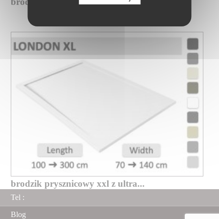
brodzik prysznicowy xxl na wymiar...
brodzik prysznicowy xxl z ultra...
Tel :
Blog