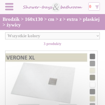
0
Brodzik > 160x130 > cm > z > extra > plaskiej
> żywicy
3 produkty