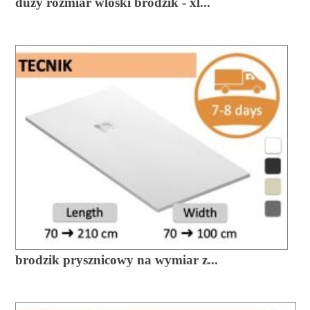
duzy rozmiar wloski brodzik - xl...
brodzik prysznicowy na wymiar z...