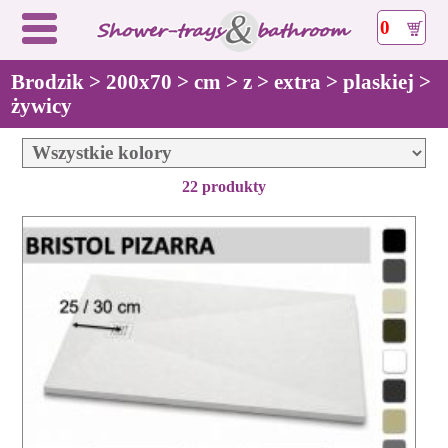
0
Brodzik > 200x70 > cm > z > extra > plaskiej >
żywicy
22 produkty