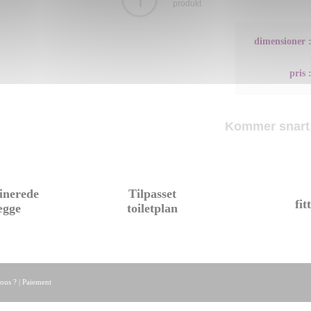
produkt
dimensioner 
pris 
Kommer snart!
inerede
Tilpasset
fit
ægge
toiletplan
ous ?
|
Paiement