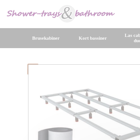
Las cab
Brusekabiner
Kort bassiner
du