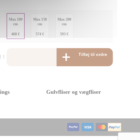
:
Max 100
Max 150
Max 200
cm
cm
cm
:
468 €
574 €
593 €
Tilføj til ordre
 !
tings
Gulvfliser og vægfliser