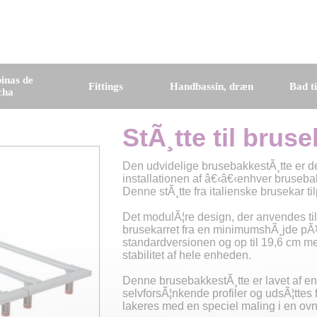
inas de
Fittings
Handbassin, dræn
Bad t
cha
StÃ¸tte til bru
Den udvidelige brusebakkestÃ¸tte er des
installationen af â€‹â€‹enhver brusebakk
Denne stÃ¸tte fra italienske brusekar t
Det modulÃ¦re design, der anvendes til d
brusekarret fra en minimumshÃ¸jde pÃ¥
standardversionen og op til 19,6 cm med 
stabilitet af hele enheden.
Denne brusebakkestÃ¸tte er lavet af en
selvforsÃ¦nkende profiler og udsÃ¦ttes
lakeres med en speciel maling i en ovn