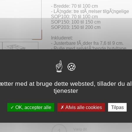
- Bredde: 70 til 100 cm
- LÃ¦ngde: tre stÃ¸rrelser tilgÃ¦ngelige
SOP100: 70 til 100 cm
SOP150: 100 til 150 cm
SOP203: 150 til 200 cm
Inkluderet:
- Justerbare fÃ¸dder fra 7,6 til 9 cm.
- Rulle med selvklÃ¦bende butyltape.
LEVERING INKLUDERET - Leveringstid
OBS! BrusebakkestÃ¸ttesystemet er ikk
venligst, hvis du er i tvivl.
ætter med at bruge dette websted, tillader du al
tjenester
Fiche Technique
OK, accepter alle
Afvis alle cookies
Tilpas
Vælg dit