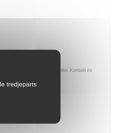
LU
NL
PL
 7 til 8 dage
e kompatibelt med alle modeller. Kontakt os
le tredjeparts