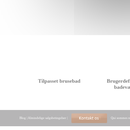
Tilpasset brusebad
Brugerdef
badev
Blog
|
Almindelige salgsbetingelser
|
Qui sommes n