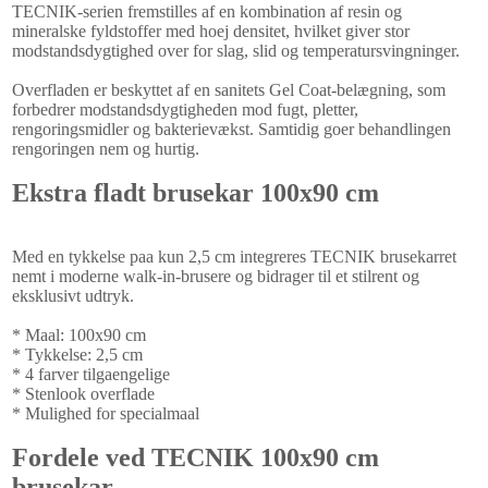
TECNIK-serien fremstilles af en kombination af resin og
mineralske fyldstoffer med hoej densitet, hvilket giver stor
modstandsdygtighed over for slag, slid og temperatursvingninger.
Overfladen er beskyttet af en sanitets Gel Coat-belægning, som
forbedrer modstandsdygtigheden mod fugt, pletter,
rengoringsmidler og bakterievækst. Samtidig goer behandlingen
rengoringen nem og hurtig.
Ekstra fladt brusekar 100x90 cm
Med en tykkelse paa kun 2,5 cm integreres TECNIK brusekarret
nemt i moderne walk-in-brusere og bidrager til et stilrent og
eksklusivt udtryk.
* Maal: 100x90 cm
* Tykkelse: 2,5 cm
* 4 farver tilgaengelige
* Stenlook overflade
* Mulighed for specialmaal
Fordele ved TECNIK 100x90 cm
brusekar