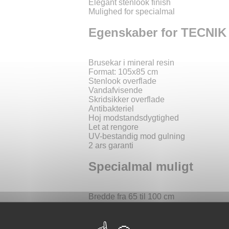
Elegant stenlook finish
Mulighed for specialmal
Egenskaber for TECNIK
Brusekar i mineral resin
Format: 105x85 cm
Stenlook overflade
Vandafvisende
Skridsikker overflade
Antibakteriel
Hoj modstandsdygtighed
Let at rengore
UV-bestandig mod gulning
2 ars garanti
Specialmal muligt
Bredde fra 65 til 100 cm
Laengde fra 65 til 210 cm
Mulighed for individuel tilpasning