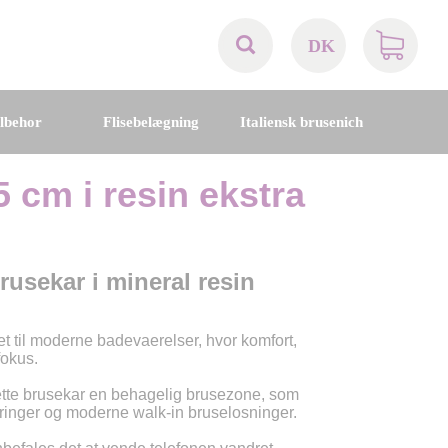
DK
AT
ilbehor
Flisebelægning
Italiensk brusenich
BE
 cm i resin ekstra
CH
DE
rusekar i mineral resin
DK
 til moderne badevaerelser, hvor komfort,
fokus.
EN
ette brusekar en behagelig brusezone, som
ringer og moderne walk-in bruselosninger.
FR