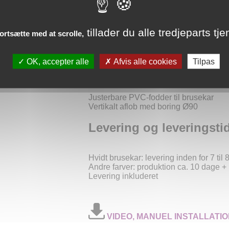
Inkluderet med brusekar
tillader du alle tredjeparts tje
fortsætte med at scrolle,
Aflob med horisontal udgang
Rustfri stal plade
OK, accepter alle
Afvis alle cookies
Tilpas
Tilgaengelige mulighed
Justerbare PVC-fodder til brusekar
Vertikalt aflob med boring Ø90
Levering og leveringsti
Hvidt brusekar: levering inden for 7 til
Andre farver: produktion ca. 10 dage + l
Levering inkluderet
VIDEO, MANUEL INSTALLATIO