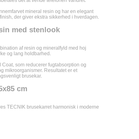
befales det at vende telefonen vandret.
LU
ennemfarvet mineral resin og har en elegant
finish, der giver ekstra sikkerhed i hverdagen.
esin med stenlook
NL
PL
ination af resin og mineralfyld med hoj
yrke og lang holdbarhed.
l Coat, som reducerer fugtabsorption og
og mikroorganismer. Resultatet er et
ngsvenligt brusekar.
05x85 cm
eres TECNIK brusekarret harmonisk i moderne