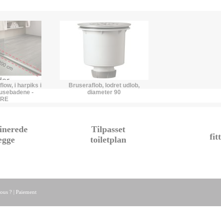
low, i harpiks i
Bruseraflob, lodret udlob,
rusebadene -
diameter 90
RRE
inerede
Tilpasset
fit
ægge
toiletplan
ous ?
|
Paiement