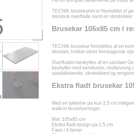
For en komplet beskrivelse pa mobil an
TECNIK brusekarret er fremstillet af g
stenlook overflade samt en skridsikker 
Brusekar 105x85 cm i r
TECNIK brusekar fremstilles af en komb
densitet, hvilket sikrer fremragende st
Overfladen beskyttes af en sanitaer Ge
beskytter mod kemikalier, misfarvning 
vandafvisende, skridsikkert og rengori
Ekstra fladt brusekar 1
Med en tykkelse pa kun 2,5 cm integr
walk-in bruselosninger.
Mal: 105x85 cm
Ekstra fladt design pa 2,5 cm
Faes i 4 farver