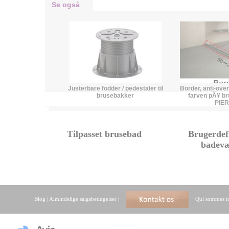
Se også
Justerbare fodder / pedestaler til
Border, anti-overf
brusebakker
farven pÃ¥ b
PIE
Tilpasset brusebad
Brugerdef
badev
Blog
|
Almindelige salgsbetingelser
|
Qui sommes n