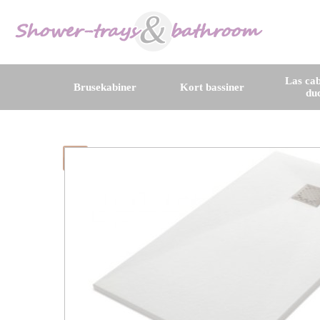
Las cab
Brusekabiner
Kort bassiner
du