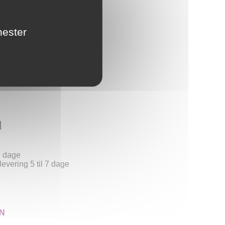
ret
nester
er
d
 8 dage
evering 5 til 7 dage
N