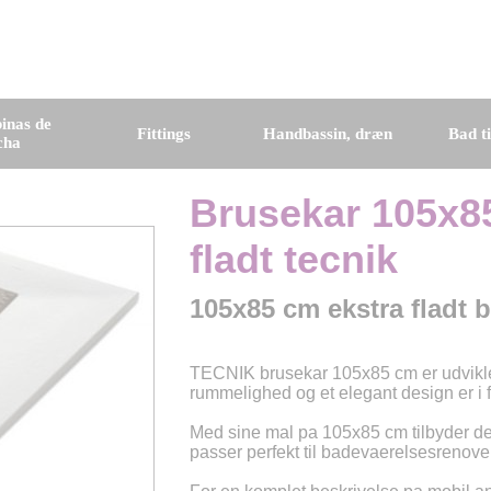
inas de
Fittings
Handbassin, dræn
Bad t
cha
Brusekar 105x85
fladt tecnik
105x85 cm ekstra fladt b
TECNIK brusekar 105x85 cm er udviklet
rummelighed og et elegant design er i 
Med sine mal pa 105x85 cm tilbyder d
passer perfekt til badevaerelsesrenove