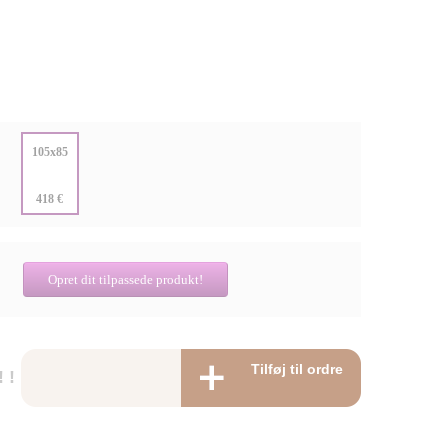
:
105x85
:
418 €
Opret dit tilpassede produkt!
Tilføj til ordre
 !