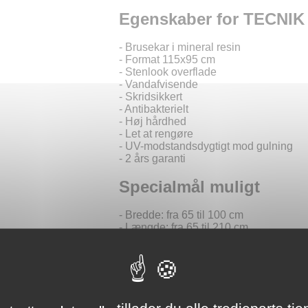
Egenskaber for TECNIK
- Brusekar i mineral resin
- Format 115x95 cm
- Stenlook overflade
- Vandafvisende
- Skridsikkert
- Antibakterielt
- Høj hårdhed
- Let at rengøre
- UV-modstandsdygtigt mod gulning
- 2 års garanti
Specialmål muligt
- Bredde: fra 65 til 100 cm
- Længde: fra 65 til 210 cm
- Tilpasset produktion muligt
Inkluderet med brusekar
- Afløb med horisontal udgang
tillader du alle tredjeparts tje