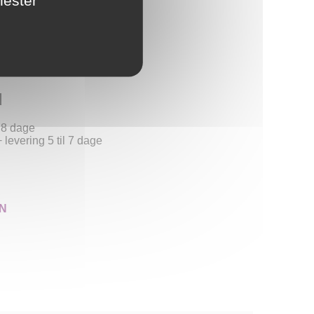
r
d
l 8 dage
 levering 5 til 7 dage
N