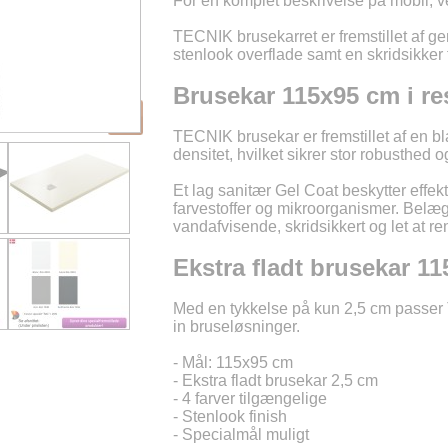
For en komplet beskrivelse på mobil, v
TECNIK brusekarret er fremstillet af g
stenlook overflade samt en skridsikker f
Brusekar 115x95 cm i re
TECNIK brusekar er fremstillet af en bl
densitet, hvilket sikrer stor robusthed o
Et lag sanitær Gel Coat beskytter effekt
farvestoffer og mikroorganismer. Belæ
vandafvisende, skridsikkert og let at re
Ekstra fladt brusekar 1
Med en tykkelse på kun 2,5 cm passer 
in bruseløsninger.
- Mål: 115x95 cm
- Ekstra fladt brusekar 2,5 cm
- 4 farver tilgængelige
- Stenlook finish
- Specialmål muligt