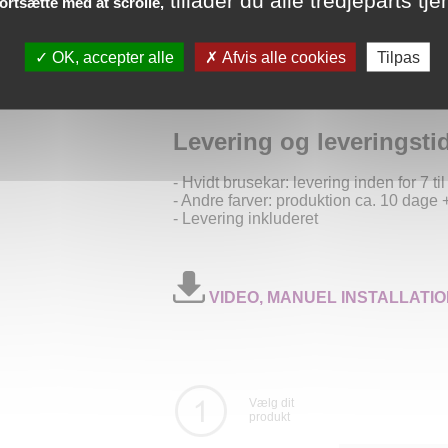
- Rustfri stålplade
fortsætte med at scrolle,
Tilgængelige mulighede
OK, accepter alle
Afvis alle cookies
Tilpas
- Justerbare PVC-fødder til brusekar
- Vertikalt afløb med boring Ø90
Levering og leveringsti
- Hvidt brusekar: levering inden for 7 ti
- Andre farver: produktion ca. 10 dage +
- Levering inkluderet
VIDEO, MANUEL INSTALLATIO
Vælg dit
produkt