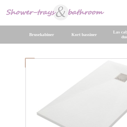
Las cab
Brusekabiner
Kort bassiner
du