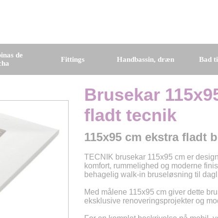
inas de
Fittings
Handbassin, dræn
Bad t
cha
Brusekar 115x95
fladt tecnik
115x95 cm ekstra fladt b
TECNIK brusekar 115x95 cm er designe
komfort, rummelighed og moderne finish
behagelig walk-in bruseløsning til dagl
Med målene 115x95 cm giver dette brus
eksklusive renoveringsprojekter og m