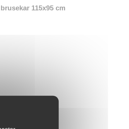
 brusekar 115x95 cm
ret
nester