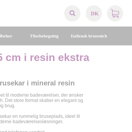
DK
AT
ilbehor
Flisebelægning
Italiensk brusenich
BE
 cm i resin ekstra
CH
DE
rusekar i mineral resin
DK
t til moderne badeværelser, der ønsker
. Det store format skaber en elegant og
ig brug.
EN
ekar en rummelig bruseplads, ideel til
oderne badeværelsesløsninger.
FR