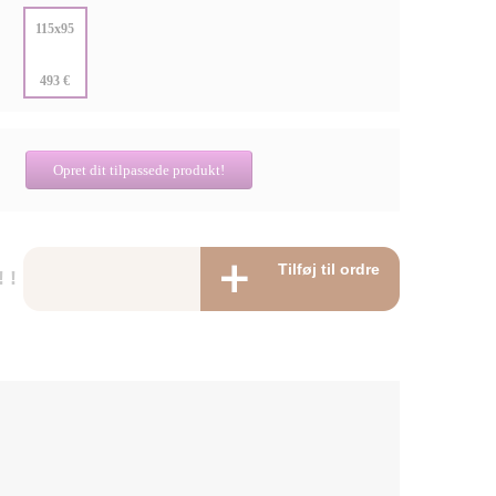
:
115x95
:
493 €
Opret dit tilpassede produkt!
Tilføj til ordre
 !