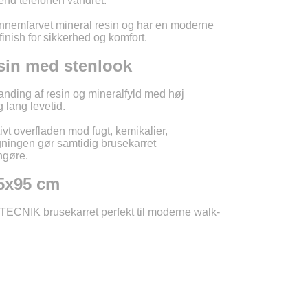
end telefonen vandret.
LU
ennemfarvet mineral resin og har en moderne
inish for sikkerhed og komfort.
sin med stenlook
NL
anding af resin og mineralfyld med høj
PL
g lang levetid.
ivt overfladen mod fugt, kemikalier,
gningen gør samtidig brusekarret
ngøre.
15x95 cm
TECNIK brusekarret perfekt til moderne walk-