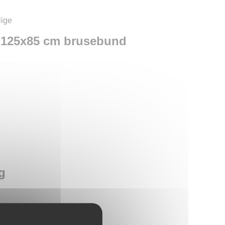
lige
 125x85 cm brusebund
g