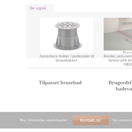
Se også
Justerbare fodder / pedestaler til
Border, anti-overf
brusebakker
farven pÃ¥ b
PIE
Tilpasset brusebad
Brugerdef
badev
Blog
|
Almindelige salgsbetingelser
|
Qui sommes n