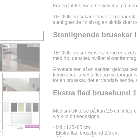
For en fuldstændig beskrivelse på mobil
TECNIK brusekar er lavet af gennemfa
stenlignende finish og en skridsikker o
Stenlignende brusekar i
TECNIK bruser Brusekarrene er lavet af
med høj densitet, hvilket sikrer fremra
Anvendelsen af en sanitær gelcoat besky
kemikalier, farvestoffer og mikroorga
for en brusekar, der er vandafvisende, 
Ekstra flad brusebund 
Med sin tykkelse på kun 2,5 cm integ
walk-in brusedesigns.
- Mål: 125x85 cm
- Ekstra flad brusebund 2,5 cm