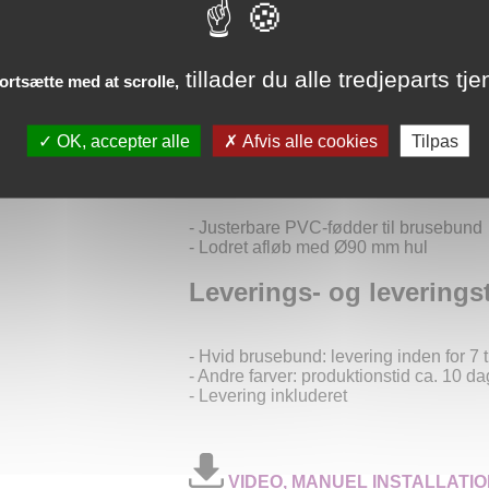
Inkluderet med bruseb
tillader du alle tredjeparts tje
fortsætte med at scrolle,
- Afløb med vandret afløb
- Rustfri stålplade
OK, accepter alle
Afvis alle cookies
Tilpas
Tilgængelige mulighede
- Justerbare PVC-fødder til brusebund
- Lodret afløb med Ø90 mm hul
Leverings- og leverings
- Hvid brusebund: levering inden for 7 t
- Andre farver: produktionstid ca. 10 da
- Levering inkluderet
VIDEO, MANUEL INSTALLATIO