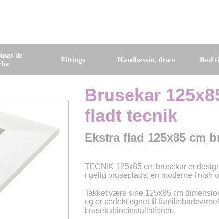
inas de
Fittings
Handbassin, dræn
Bad t
cha
Brusekar 125x85
fladt tecnik
Ekstra flad 125x85 cm b
TECNIK 125x85 cm brusekar er designe
rigelig bruseplads, en moderne finish
Takket være sine 125x85 cm dimensioner
og er perfekt egnet til familiebadevær
brusekabineinstallationer.