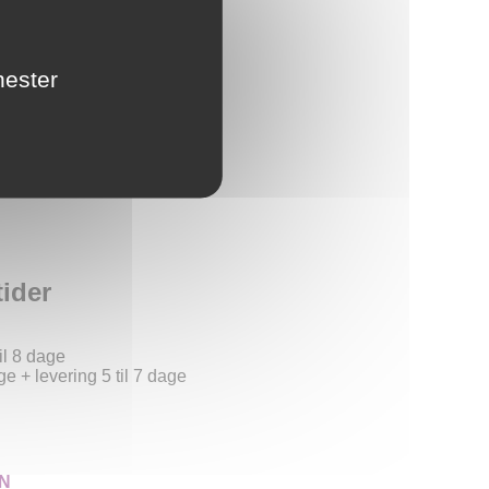
unden
nester
r
tider
il 8 dage
ge + levering 5 til 7 dage
N