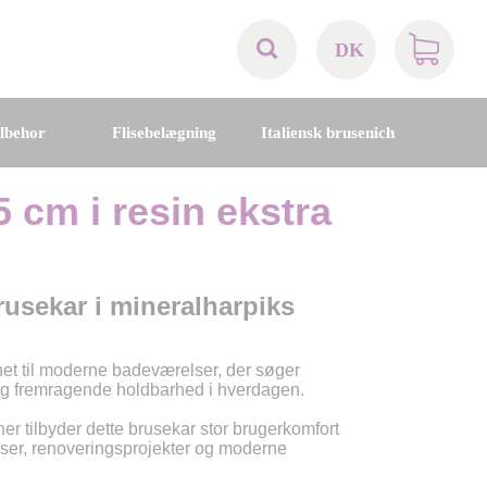
DK
AT
ilbehor
Flisebelægning
Italiensk brusenich
BE
 cm i resin ekstra
CH
DE
rusekar i mineralharpiks
DK
t til moderne badeværelser, der søger
 og fremragende holdbarhed i hverdagen.
EN
 tilbyder dette brusekar stor brugerkomfort
elser, renoveringsprojekter og moderne
FR