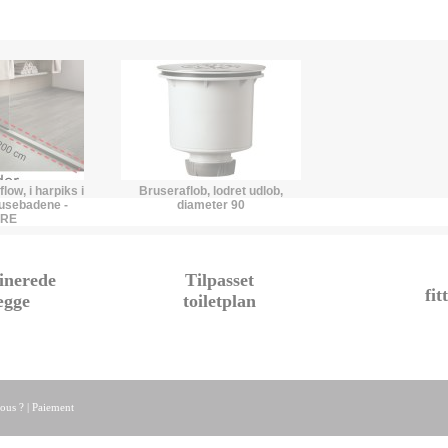
low, i harpiks i
Bruseraflob, lodret udlob,
rusebadene -
diameter 90
RRE
inerede
Tilpasset
fit
ægge
toiletplan
ous ?
|
Paiement