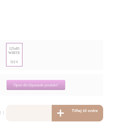
:
125x85
WHITE
:
512 €
Opret dit tilpassede produkt!
Tilføj til ordre
 !