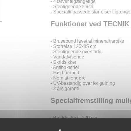
- 4 farver tilgængelige
- Stenlignende finish
- Specialtilpassede størrelser tilgænge
Funktioner ved TECNIK
- Brusebund lavet af mineralharpiks
- Størrelse 125x85 cm
- Stenlignende overflade
- Vandafvisende
- Skridsikker
- Antibakteriel
- Høj hårdhed
- Nem at rengøre
- UV-bestandig over for gulning
- 2 års garanti
Specialfremstilling muli
- Bredde: 65 til 100 cm
- Længde: 65 til 210 cm
- Specialfremstilling mulig