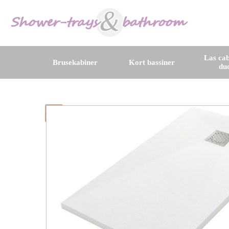
Las cab
Brusekabiner
Kort bassiner
du