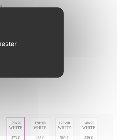
m
 farve som brusekarret
nester
 - BERLIN
:
120x70
120x80
120x90
140x70
WHITE
WHITE
WHITE
WHITE
:
473 €
488 €
509 €
539 €