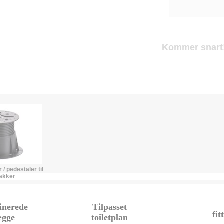
Kommer snart!
/ pedestaler til
akker
inerede
Tilpasset
fit
ægge
toiletplan