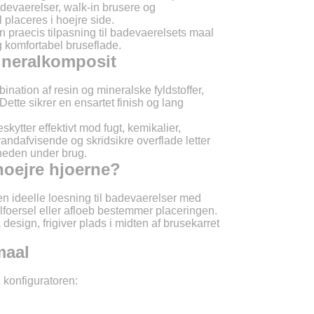
evaerelser, walk-in brusere og
 placeres i hoejre side.
LU
 praecis tilpasning til badevaerelsets maal
g komfortabel bruseflade.
ineralkomposit
NL
nation af resin og mineralske fyldstoffer,
PL
ette sikrer en ensartet finish og lang
skytter effektivt mod fugt, kemikalier,
ndafvisende og skridsikre overflade letter
heden under brug.
hoejre hjoerne?
den ideelle loesning til badevaerelser med
ilfoersel eller afloeb bestemmer placeringen.
design, frigiver plads i midten af brusekarret
maal
 i konfiguratoren: