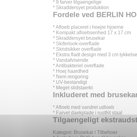
* 9 farver tilgaengelige
* Skraddersyet produktion
Fordele ved BERLIN HO
* Afloeb placeret i hoejre hjoerne
* Kompakt afloebsenhed 17 x 17 cm
* Skraddersyet brusekar
* Skiferlook-overflade
* Skridsikker overflade
* Ekstra fladt design med 3 cm tykkels
* Vandafvisende
* Antibakteriel overflade
* Hoej haardhed
* Nem rengoring
* UV-bestandigt
* Meget slidstaerkt
Inkluderet med brusekar
* Afloeb med vandret udloeb
* Farvet daekplade i rustfrit staal
Tilgaengeligt ekstrauds
Kategori: Brusekar / Tilbehoer