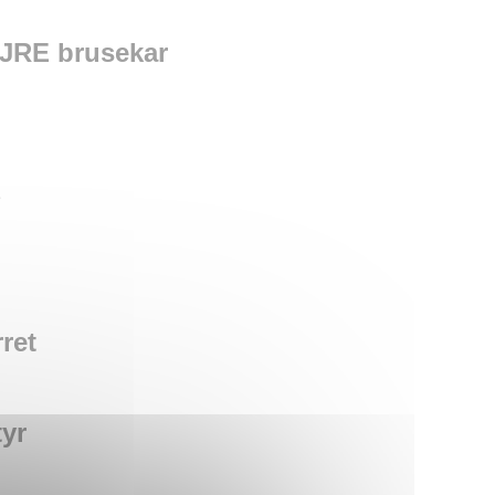
JRE brusekar
e
ret
tyr