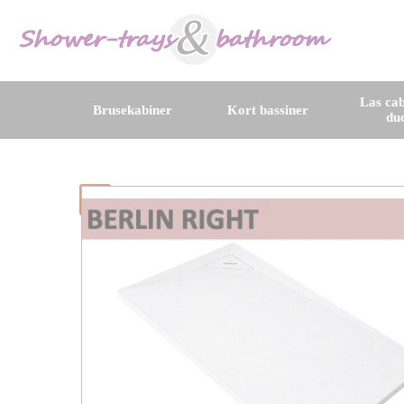
Las cab
Brusekabiner
Kort bassiner
du