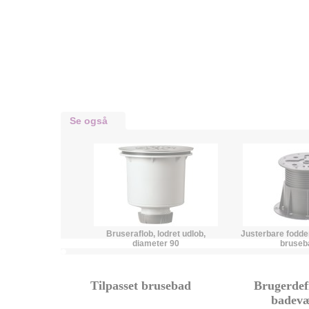
Se også
Bruseraflob, lodret udlob,
Justerbare fodder 
diameter 90
bruseb
Tilpasset brusebad
Brugerdef
badev