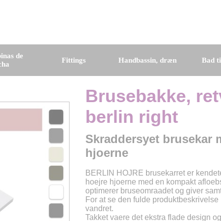
inas de
Fittings
Handbassin, dræn
Bad t
cha
Brusebakke, ret
berlin right
Skraddersyet brusekar m
hjoerne
BERLIN HOJRE brusekarret er kendetegn
hoejre hjoerne med en kompakt afloeb
optimerer bruseomraadet og giver samt
For at se den fulde produktbeskrivelse
vandret.
Takket vaere det ekstra flade design o