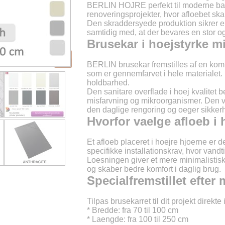
BERLIN HOJRE perfekt til moderne bad
renoveringsprojekter, hvor afloebet skal
Den skraddersyede produktion sikrer en
samtidig med, at der bevares en stor o
Brusekar i hoejstyrke m
BERLIN brusekar fremstilles af en kombi
som er gennemfarvet i hele materialet. D
holdbarhed.
Den sanitare overflade i hoej kvalitet be
misfarvning og mikroorganismer. Den va
den daglige rengoring og oeger sikker
Hvorfor vaelge afloeb i 
Et afloeb placeret i hoejre hjoerne er 
specifikke installationskrav, hvor vandt
Loesningen giver et mere minimalistisk 
og skaber bedre komfort i daglig brug.
Specialfremstillet efter 
Tilpas brusekarret til dit projekt direkte
* Bredde: fra 70 til 100 cm
* Laengde: fra 100 til 250 cm