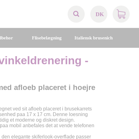
DK
AT
ilbehor
Flisebelægning
Italiensk brusenich
BE
vinkeldrenering -
CH
DE
ed afloeb placeret i hoejre
DK
et ved sit afloeb placeret i brusekarrets
senhed paa 17 x 17 cm. Denne loesning
EN
idig et moderne og diskret design.
 paa mobil anbefales det at vende telefonen
FR
g den elegante skiferlook-overflade passer