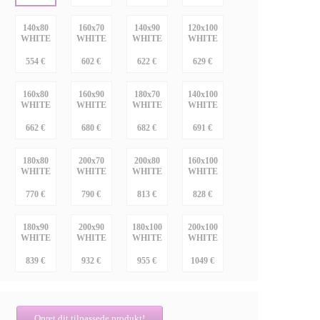
140x80
160x70
140x90
120x100
WHITE
WHITE
WHITE
WHITE
554 €
602 €
622 €
629 €
160x80
160x90
180x70
140x100
WHITE
WHITE
WHITE
WHITE
662 €
680 €
682 €
691 €
180x80
200x70
200x80
160x100
WHITE
WHITE
WHITE
WHITE
770 €
790 €
813 €
828 €
180x90
200x90
180x100
200x100
WHITE
WHITE
WHITE
WHITE
839 €
932 €
955 €
1049 €
Opret dit tilpassede produkt!