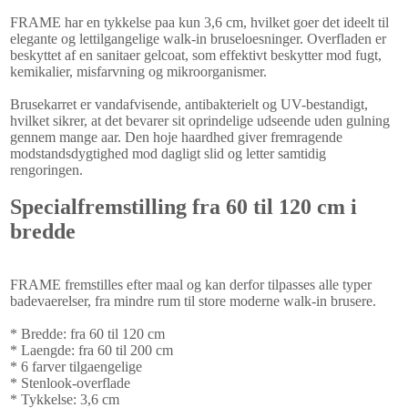
FRAME har en tykkelse paa kun 3,6 cm, hvilket goer det ideelt til
elegante og lettilgangelige walk-in bruseloesninger. Overfladen er
beskyttet af en sanitaer gelcoat, som effektivt beskytter mod fugt,
kemikalier, misfarvning og mikroorganismer.
Brusekarret er vandafvisende, antibakterielt og UV-bestandigt,
hvilket sikrer, at det bevarer sit oprindelige udseende uden gulning
gennem mange aar. Den hoje haardhed giver fremragende
modstandsdygtighed mod dagligt slid og letter samtidig
rengoringen.
Specialfremstilling fra 60 til 120 cm i
bredde
FRAME fremstilles efter maal og kan derfor tilpasses alle typer
badevaerelser, fra mindre rum til store moderne walk-in brusere.
* Bredde: fra 60 til 120 cm
* Laengde: fra 60 til 200 cm
* 6 farver tilgaengelige
* Stenlook-overflade
* Tykkelse: 3,6 cm