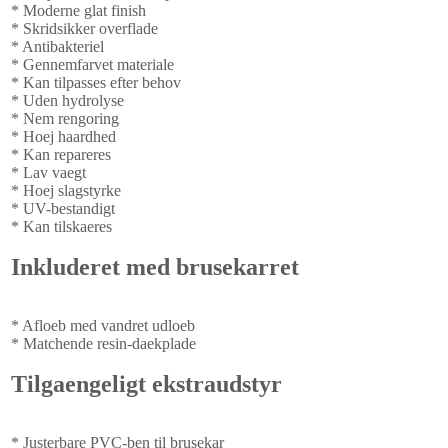
* Moderne glat finish
* Skridsikker overflade
* Antibakteriel
* Gennemfarvet materiale
* Kan tilpasses efter behov
* Uden hydrolyse
* Nem rengoring
* Hoej haardhed
* Kan repareres
* Lav vaegt
* Hoej slagstyrke
* UV-bestandigt
* Kan tilskaeres
Inkluderet med brusekarret
* Afloeb med vandret udloeb
* Matchende resin-daekplade
Tilgaengeligt ekstraudstyr
* Justerbare PVC-ben til brusekar