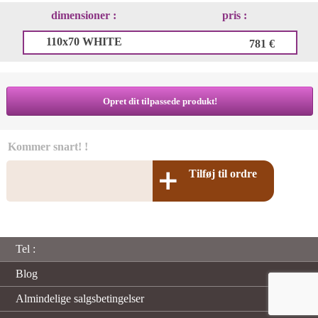
dimensioner :
pris :
110x70 WHITE
781 €
Opret dit tilpassede produkt!
Kommer snart! !
Tilføj til ordre
Tel :
Blog
Almindelige salgsbetingelser