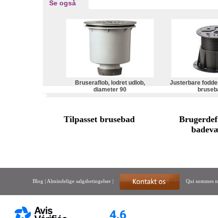
Se også
Bruseraflob, lodret udlob,
Justerbare fodder 
diameter 90
bruseb
Tilpasset brusebad
Brugerdef
badev
Blog
|
Almindelige salgsbetingelser
|
Qui sommes n