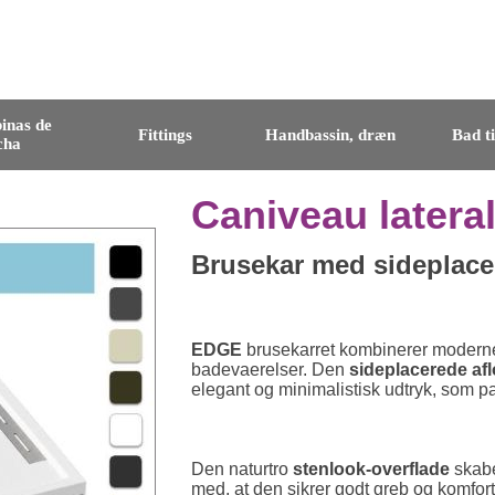
inas de
Fittings
Handbassin, dræn
Bad t
cha
Caniveau latera
Brusekar med sideplaceret
EDGE
brusekarret kombinerer moderne d
badevaerelser. Den
sideplacerede afl
elegant og minimalistisk udtryk, som pa
Den naturtro
stenlook-overflade
skabe
med, at den sikrer godt greb og komfort 