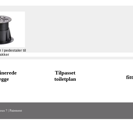
/ pedestaler til
akker
inerede
Tilpasset
fit
ægge
toiletplan
ous ?
|
Paiement