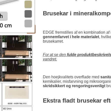
Brusekar i mineralkomp
EDGE fremstilles af en kombination af
gennemfarvet i hele materialet
, hvil
brusekarret.
For at se den
fulde produktbeskrivel
vandret.
Den hoejkvalitets overflade med
sanit
kemikalier, misfarvning og mikroorgani
skridsikkert og rengoringsvenligt
bru
Ekstra fladt brusekar ef