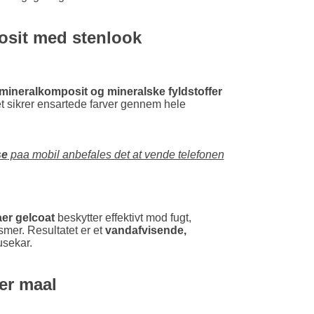
LU
osit med stenlook
NL
mineralkomposit og mineralske fyldstoffer
PL
ket sikrer ensartede farver gennem hele
se
paa mobil anbefales det at vende telefonen
aer gelcoat
beskytter effektivt mod fugt,
smer. Resultatet er et
vandafvisende,
sekar.
ter maal