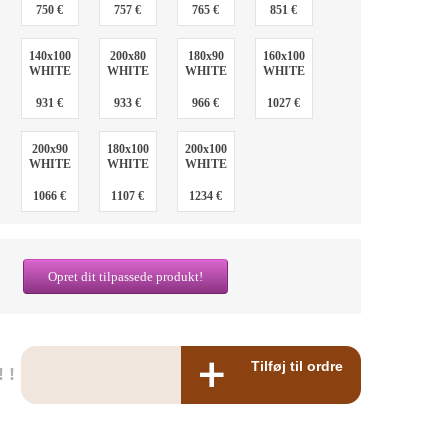
750 €
757 €
765 €
851 €
140x100
200x80
180x90
160x100
WHITE
WHITE
WHITE
WHITE
931 €
933 €
966 €
1027 €
200x90
180x100
200x100
WHITE
WHITE
WHITE
1066 €
1107 €
1234 €
Opret dit tilpassede produkt!
Tilføj til ordre
 !