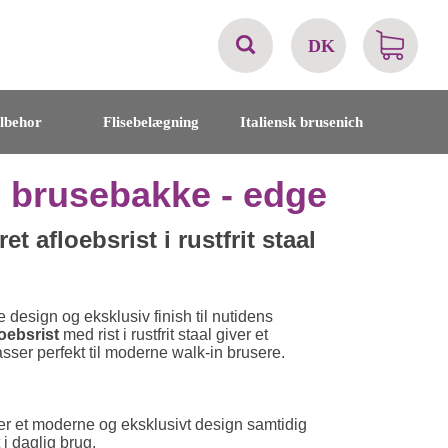
DK
AT
ilbehor
Flisebelægning
Italiensk brusenich
BE
l brusebakke - edge
CH
 afloebsrist i rustfrit staal
DE
esign og eksklusiv finish til nutidens
DK
oebsrist
med rist i rustfrit staal giver et
sser perfekt til moderne walk-in brusere.
EN
r et moderne og eksklusivt design samtidig
FR
i daglig brug.