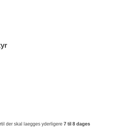
tyr
rtil der skal laegges yderligere
7 til 8 dages