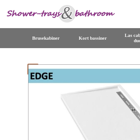
Las cab
Brusekabiner
Kort bassiner
du