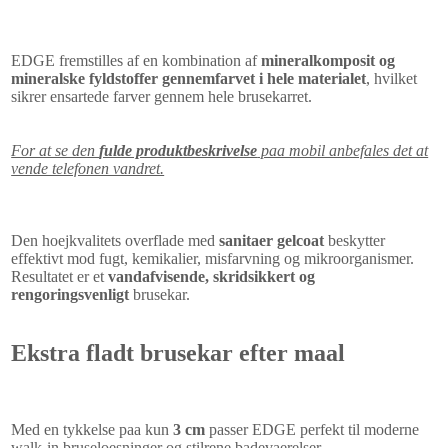
EDGE fremstilles af en kombination af
mineralkomposit og
mineralske fyldstoffer gennemfarvet i hele materialet
, hvilket
sikrer ensartede farver gennem hele brusekarret.
For at se den
fulde produktbeskrivelse
paa mobil anbefales det at
vende telefonen vandret.
Den hoejkvalitets overflade med
sanitaer gelcoat
beskytter
effektivt mod fugt, kemikalier, misfarvning og mikroorganismer.
Resultatet er et
vandafvisende, skridsikkert og
rengoringsvenligt
brusekar.
Ekstra fladt brusekar efter maal
Med en tykkelse paa kun
3 cm
passer EDGE perfekt til moderne
walk-in bruseloesninger og stilrene badevaerelser.