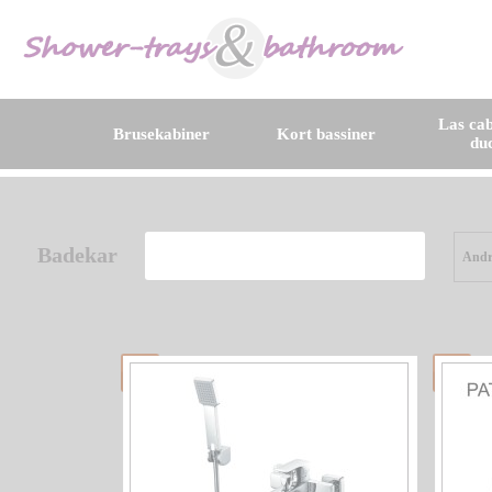
Las cab
Brusekabiner
Kort bassiner
du
Badekar
Andr