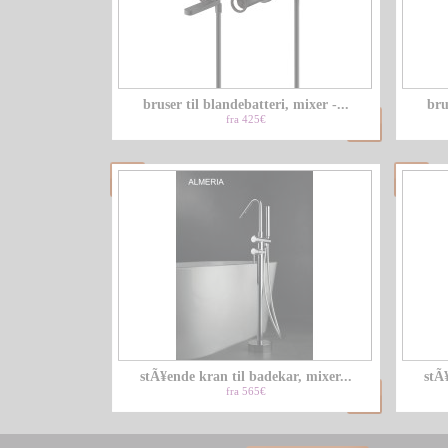
bruser til blandebatteri, mixer -...
bru
fra 425€
stÃ¥ende kran til badekar, mixer...
stÃ¥
fra 565€