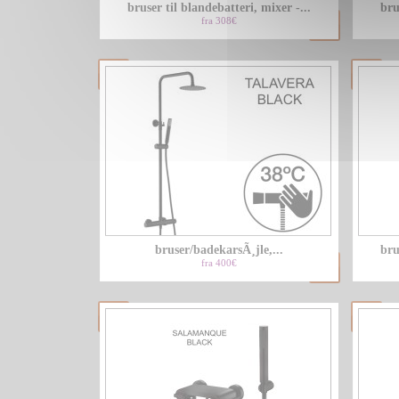
bruser til blandebatteri, mixer -...
bru
fra 308€
bruser/badekarsÃ¸jle,...
bru
fra 400€