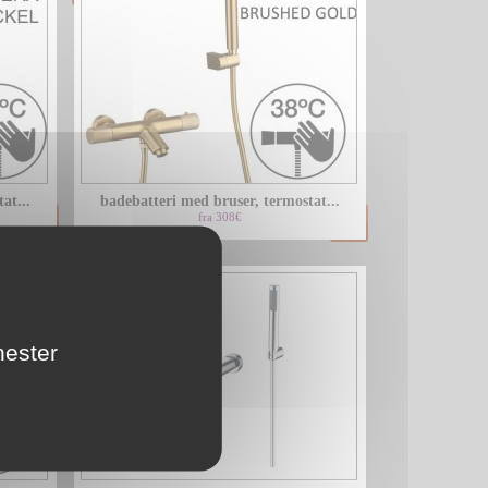
at...
badebatteri med bruser, termostat...
fra 308€
nester