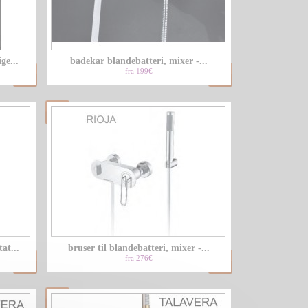
LU
ge...
badekar blandebatteri, mixer -...
NL
fra 199€
PL
at...
bruser til blandebatteri, mixer -...
fra 276€