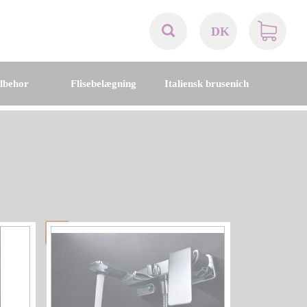
DK
AT
ilbehor
Flisebelægning
Italiensk brusenich
BE
CH
DE
DK
EN
FR