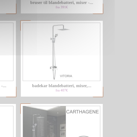
bruser til blandebatteri, mixer -...
fra 391€
-...
badekar blandebatteri, mixer,...
fra 407€