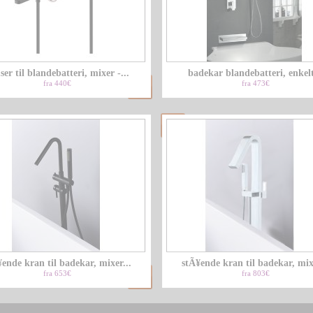
ser til blandebatteri, mixer -...
badekar blandebatteri, enkelt
fra 440€
fra 473€
ende kran til badekar, mixer...
stÃ¥ende kran til badekar, mixe
fra 653€
fra 803€