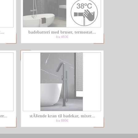
...
badebatteri med bruser, termostat...
fra 483€
r...
stÃ¥ende kran til badekar, mixer...
fra 880€