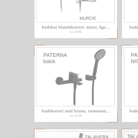
badekar blandebatteri, mixer, lige...
bade
fra 144€
badebatteri med bruser, termostat...
bade
fra 225€