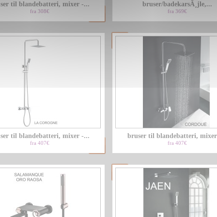
ser til blandebatteri, mixer -...
bruser/badekarsÃ¸jle,...
fra 308€
fra 369€
ser til blandebatteri, mixer -...
bruser til blandebatteri, mixer 
fra 407€
fra 407€