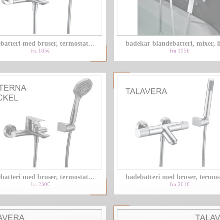
batteri med bruser, termostat...
badekar blandebatteri, mixer, li
fra 185€
fra 195€
batteri med bruser, termostat...
badebatteri med bruser, termost
fra 230€
fra 261€