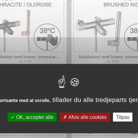
batteri med bruser, termostat...
badebatteri med bruser, termost
fra 276€
fra 293€
tillader du alle tredjeparts tje
fortsætte med at scrolle,
OK, accepter alle
Afvis alle cookies
Tilpas