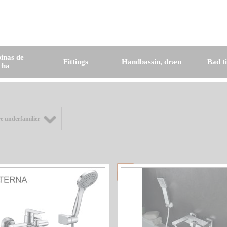
inas de
Fittings
Handbassin, dræn
Bad t
cha
e underfamilier