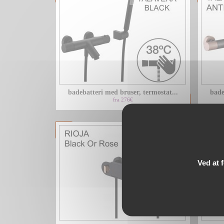
badebatteri med bruser, termostat...
bade
fra 276€
Ved at 