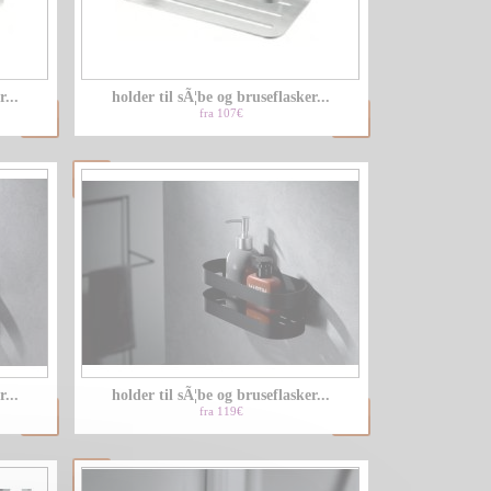
LU
...
holder til sÃ¦be og bruseflasker...
NL
fra 107€
PL
...
holder til sÃ¦be og bruseflasker...
fra 119€