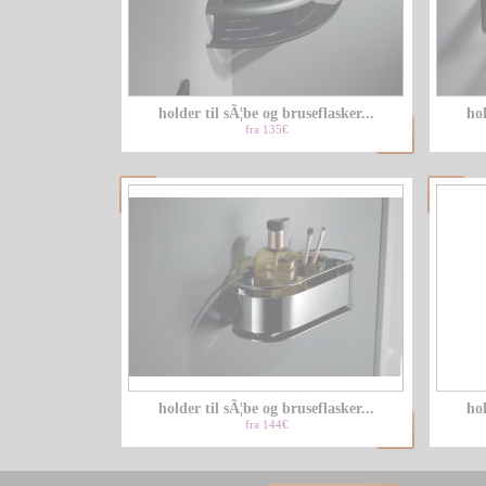
holder til sÃ¦be og bruseflasker...
hol
fra 135€
holder til sÃ¦be og bruseflasker...
hol
fra 144€