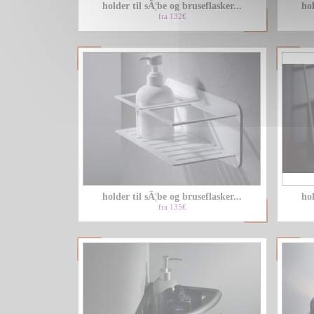
holder til sÃ¦be og bruseflasker...
hol
fra 132€
holder til sÃ¦be og bruseflasker...
hol
fra 135€