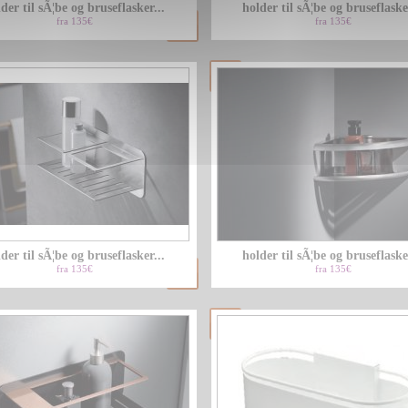
der til sÃ¦be og bruseflasker...
holder til sÃ¦be og bruseflasker
fra 135€
fra 135€
der til sÃ¦be og bruseflasker...
holder til sÃ¦be og bruseflasker
fra 135€
fra 135€