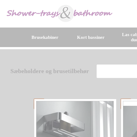
Las cab
Brusekabiner
Kort bassiner
du
Sæbeholdere og brusetilbehør