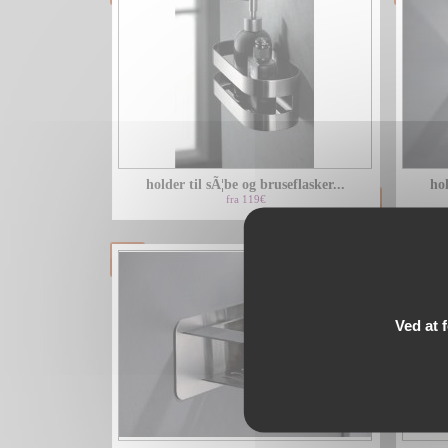
holder til sÃ¦be og bruseflasker...
hol
fra 119€
Ved at 