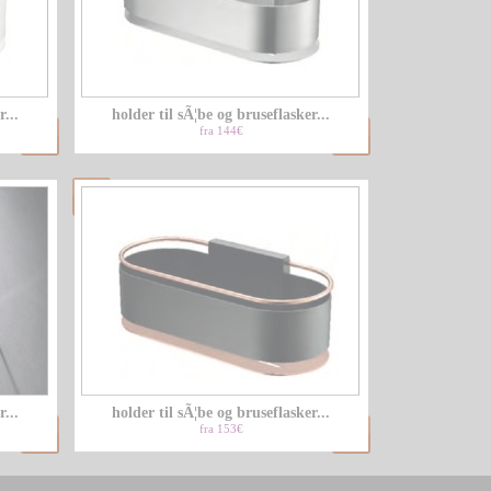
...
holder til sÃ¦be og bruseflasker...
fra 144€
...
holder til sÃ¦be og bruseflasker...
fra 153€