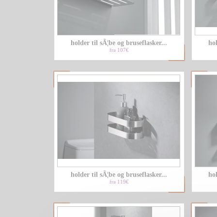
holder til sÃ¦be og bruseflasker...
hol
fra 107€
holder til sÃ¦be og bruseflasker...
hol
fra 119€