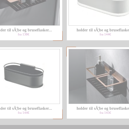
der til sÃ¦be og bruseflasker...
holder til sÃ¦be og bruseflasker
fra 138€
fra 144€
der til sÃ¦be og bruseflasker...
holder til sÃ¦be og bruseflasker
fra 144€
fra 145€