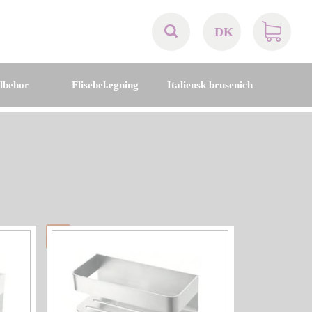
DK
AT
ilbehor
Flisebelægning
Italiensk brusenich
BE
CH
DE
DK
EN
FR