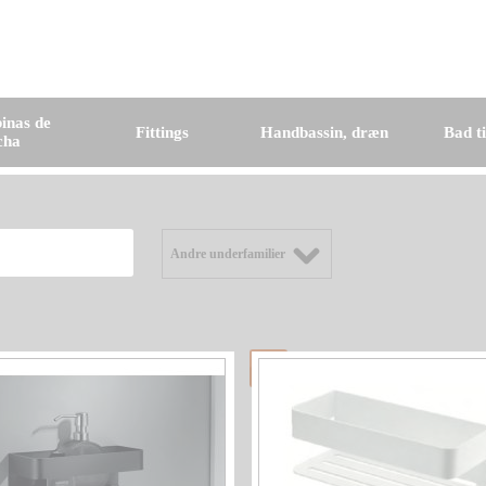
inas de
Fittings
Handbassin, dræn
Bad t
cha
Andre underfamilier