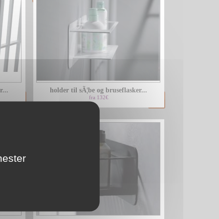
...
holder til sÃ¦be og bruseflasker...
fra 132€
nester