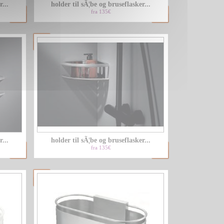
...
holder til sÃ¦be og bruseflasker...
fra 135€
...
holder til sÃ¦be og bruseflasker...
fra 135€