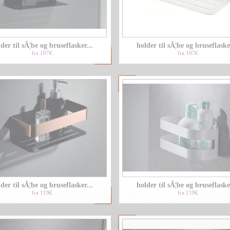
der til sÃ¦be og bruseflasker...
holder til sÃ¦be og bruseflasker
fra 107€
fra 107€
der til sÃ¦be og bruseflasker...
holder til sÃ¦be og bruseflasker
fra 119€
fra 119€