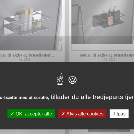
der til sÃ¦be og bruseflasker...
holder til sÃ¦be og bruseflasker
fra 130€
fra 132€
tillader du alle tredjeparts tje
fortsætte med at scrolle,
OK, accepter alle
Afvis alle cookies
Tilpas