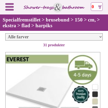
0
Specialfremstillet > brusebund > 150 > cm, >
ekstra > flad > harpiks
31 produkter