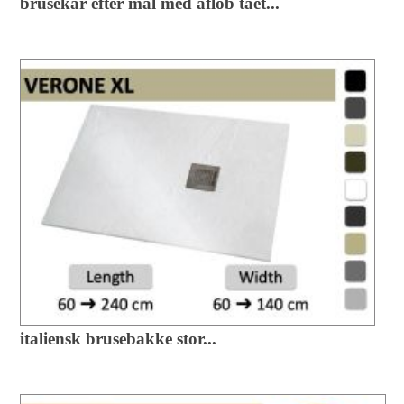
brusekar efter mal med aflob taet...
italiensk brusebakke stor...