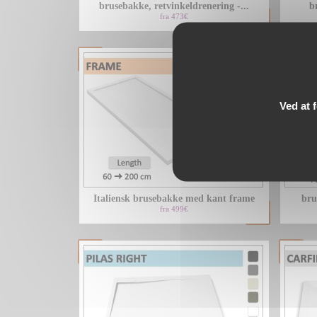
brusebakke, retvinkeldrenering -...
b
fra 473€
Ved at 
Italiensk brusebakke med kant frame
bru
fra 499€