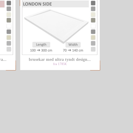
a...
brusekar med ultra tyndt design...
fra 1785€