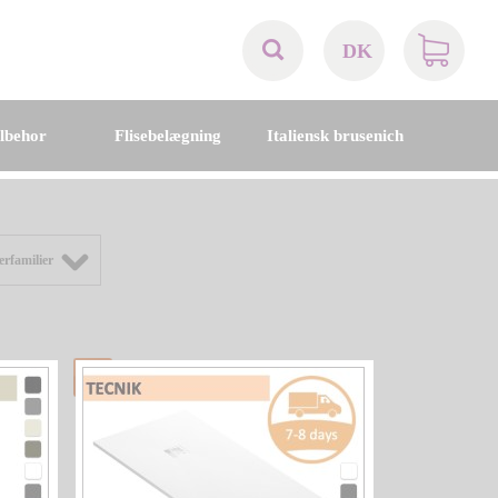
DK
AT
ilbehor
Flisebelægning
Italiensk brusenich
BE
CH
rfamilier
DE
DK
EN
FR