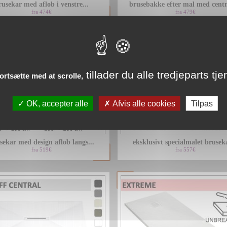
rusekar med aflob i venstre...
brusebakke efter mal med centra
fra 474€
fra 479€
tillader du alle tredjeparts tje
fortsætte med at scrolle,
OK, accepter alle
Afvis alle cookies
Tilpas
sekar med design aflob langs...
eksklusivt specialmalet bruseka
fra 519€
fra 557€