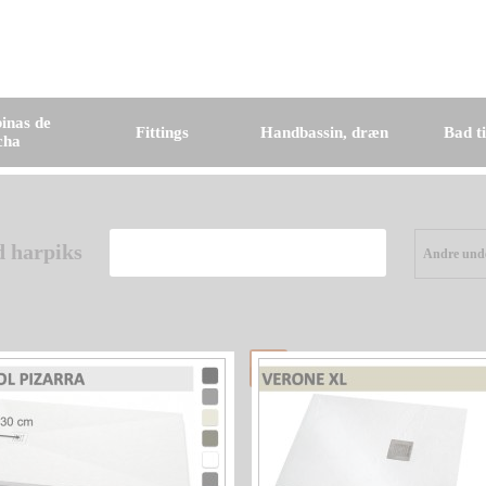
inas de
Fittings
Handbassin, dræn
Bad t
cha
d harpiks
Andre unde