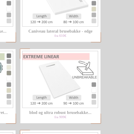
e...
Caniveau lateral brusebakke - edge
fra 610€
et...
blod og ultra robust brusebakke...
fra 909€