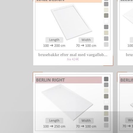
brusebakke efter mal med vaegaflob...
brus
fra 424€