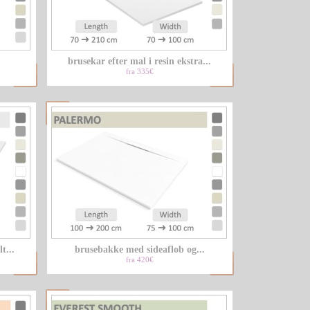
LU
brusekar efter mal i resin ekstra...
NL
fra 335€
PL
t...
brusebakke med sideaflob og...
fra 420€