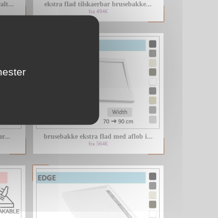
lt...
ekstra flad tilskaerbar brusebakke...
fra 494€
nester
r...
brusebakke ekstra flad med aflob i...
fra 564€