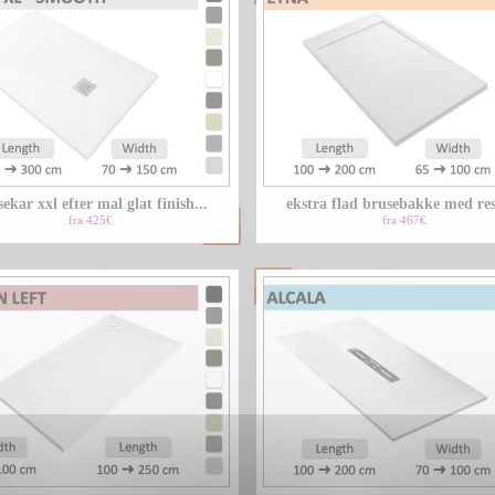
ekar xxl efter mal glat finish...
ekstra flad brusebakke med res
fra 425€
fra 467€