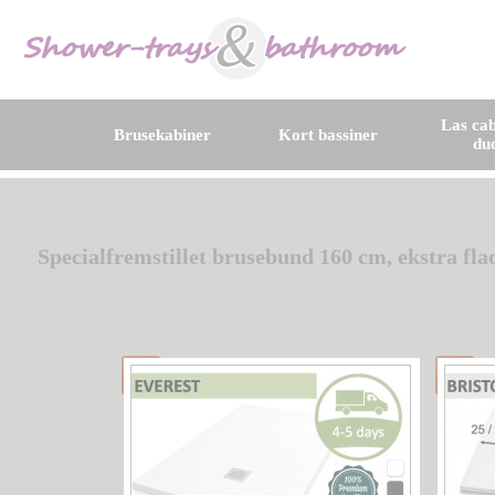
Las cab
Brusekabiner
Kort bassiner
du
Specialfremstillet brusebund 160 cm, ekstra fla