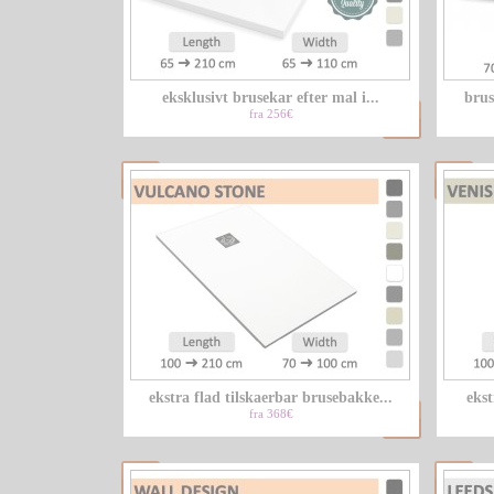
eksklusivt brusekar efter mal i...
brus
fra 256€
ekstra flad tilskaerbar brusebakke...
ekst
fra 368€