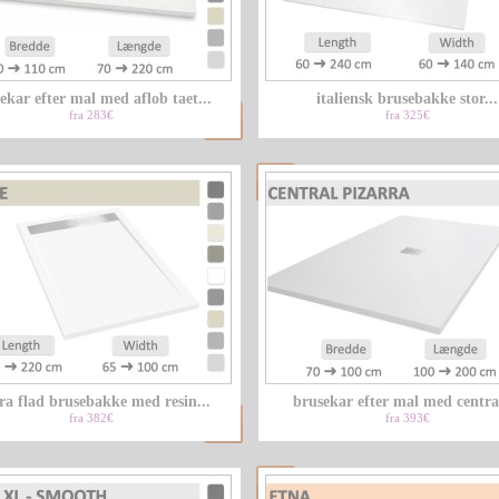
ekar efter mal med aflob taet...
italiensk brusebakke stor...
fra 283€
fra 325€
ra flad brusebakke med resin...
brusekar efter mal med central
fra 382€
fra 393€