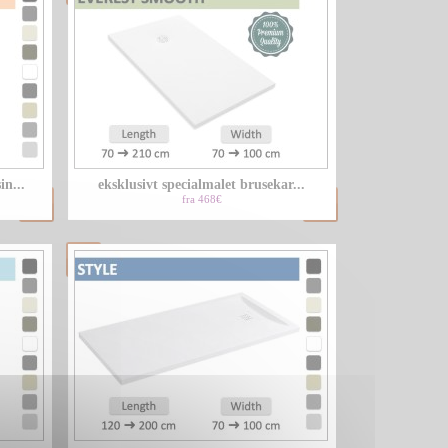
in...
eksklusivt specialmalet brusekar...
fra 468€