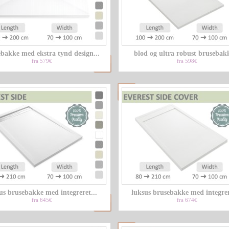
bakke med ekstra tynd design...
blod og ultra robust brusebakk
fra 579€
fra 598€
us brusebakke med integreret...
luksus brusebakke med integrer
fra 645€
fra 674€