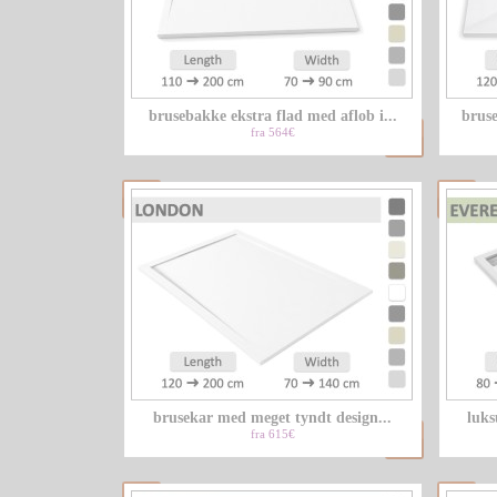
brusebakke ekstra flad med aflob i...
bruse
fra 564€
brusekar med meget tyndt design...
luks
fra 615€