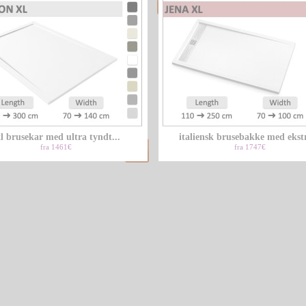
l brusekar med ultra tyndt...
italiensk brusebakke med ekstr
fra 1461€
fra 1747€